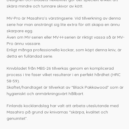
skära mindre och tunnare skivor av kött.
MV-Pro är Masahiro’s värstingserie. Vid tillverkning av denna
serie har man ansträngt sig lite extra för att skapa en ännu
skarpare egg.
Även om MV-serien eller MV-H-serien är riktigt vassa så är MV-
Pro ännu vassare.
Enligt många professionella kockar, som köpt denna kniv, är
detta en fulländad serie.
Knivbladet från MBS-26 tillverkas genom en komplicerad
process i tre faser vilket resulterar i en perfekt hårdhet (HRC
58-59).
Skaftet/handtaget är tillverkat av “Black Pakkawood” som är
hygieniskt och anmärkningsvärt hållbart.
Finlands kocklandslag har valt att arbeta uteslutande med
Masahiro på grund av knivarnas “skärpa, kvalitet och
genuinitet”.