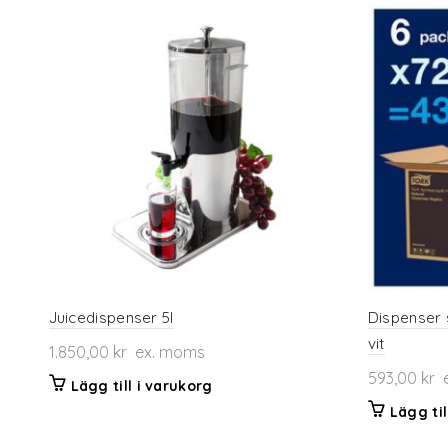
Juicedispenser 5l
Dispenser 
vit
1.850,00
kr
ex. moms
593,00
kr
e
Lägg till i varukorg
Lägg til