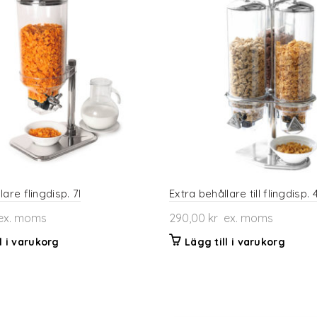
lare flingdisp. 7l
Extra behållare till flingdisp. 4
x. moms
290,00
kr
ex. moms
l i varukorg
Lägg till i varukorg