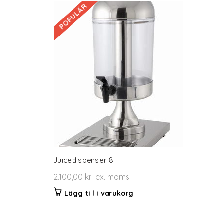
POPULÄR
Juicedispenser 8l
2.100,00
kr
ex. moms
Lägg till i varukorg