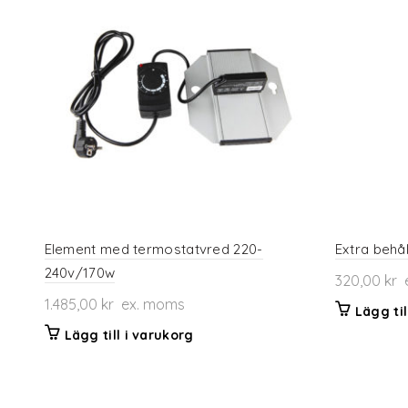
Element med termostatvred 220-
Extra behål
240v/170w
320,00
kr
e
1.485,00
kr
ex. moms
Lägg til
Lägg till i varukorg