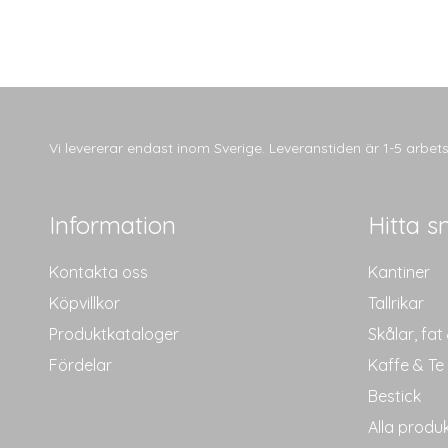
Vi levererar endast inom Sverige. Leveranstiden är 1-5 arbe
Information
Hitta s
Kontakta oss
Kantiner
Köpvillkor
Tallrikar
Produktkataloger
Skålar, fat
Fördelar
Kaffe & Te
Bestick
Alla produ