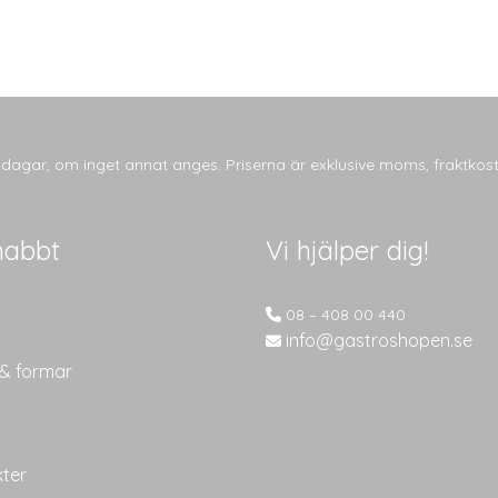
tsdagar, om inget annat anges. Priserna är exklusive moms, fraktkos
nabbt
Vi hjälper dig!
08 – 408 00 440
info@gastroshopen.se
 & formar
kter