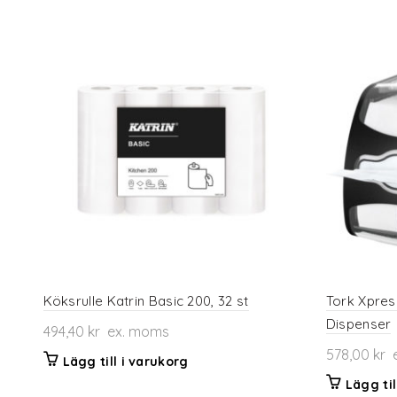
Köksrulle Katrin Basic 200, 32 st
Tork Xpres
Dispenser
494,40
kr
ex. moms
578,00
kr
e
Lägg till i varukorg
Lägg til