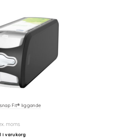
snap Fit® liggande
x. moms
l i varukorg