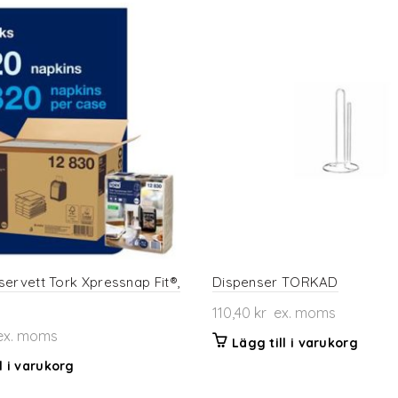
servett Tork Xpressnap Fit®,
Dispenser TORKAD
110,40
kr
ex. moms
x. moms
Lägg till i varukorg
l i varukorg