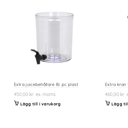
Extra juicebehållare 8l. pc plast
Extra kran t
450,00
kr
ex. moms
460,00
kr
e
Lägg till i varukorg
Lägg til