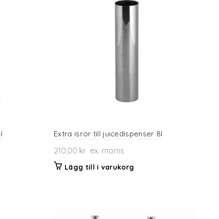
l
Extra isrör till juicedispenser 8l
210,00
kr
ex. moms
Lägg till i varukorg