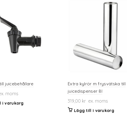
ill juicebehållare
Extra kylrör m frysvätska till
juicedispenser 8l
x. moms
319,00
kr
ex. moms
l i varukorg
Lägg till i varukorg