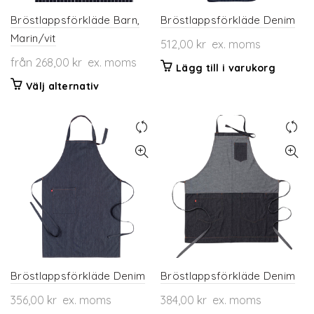
Bröstlappsförkläde Barn,
Bröstlappsförkläde Denim
Marin/vit
512,00
kr
ex. moms
från
268,00
kr
ex. moms
Lägg till i varukorg
Den
Välj alternativ
här
produkten
har
flera
varianter.
De
olika
alternativen
kan
väljas
på
produktsidan
Bröstlappsförkläde Denim
Bröstlappsförkläde Denim
356,00
kr
ex. moms
384,00
kr
ex. moms