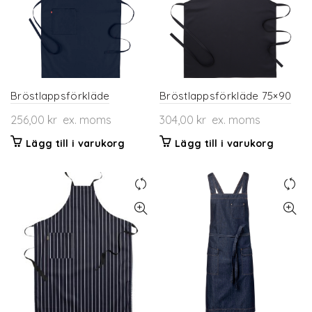
Bröstlappsförkläde
Bröstlappsförkläde 75×90
256,00
kr
ex. moms
304,00
kr
ex. moms
Lägg till i varukorg
Lägg till i varukorg