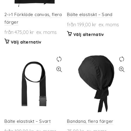
2-i-1 Förkläde canvas, flera
Bälte elastiskt – Sand
färger
från
199,00
kr
ex. moms
från
475,00
kr
ex. moms
Den
Välj alternativ
här
Den
Välj alternativ
produkten
här
har
produkten
flera
har
varianter.
flera
De
varianter.
olika
De
alternativen
olika
kan
alternativen
väljas
kan
på
väljas
produktsidan
på
produktsidan
Bälte elastiskt – Svart
Bandana, flera färger