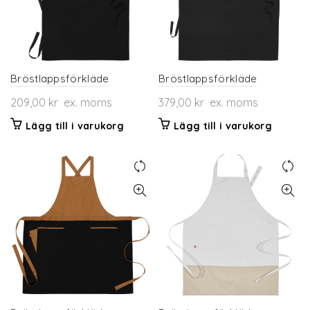
kan
alternativen
väljas
kan
på
väljas
produktsidan
på
produktsidan
Bröstlappsförkläde
Bröstlappsförkläde
209,00
kr
ex. moms
379,00
kr
ex. moms
Lägg till i varukorg
Lägg till i varukorg