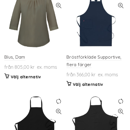
flera
flera
varianter.
varianter.
De
De
olika
olika
alternativen
alternativen
kan
kan
väljas
väljas
på
på
produktsidan
produktsidan
Blus, Dam
Bröstförkläde Supportive,
flera färger
från
805,00
kr
ex. moms
från
366,00
kr
ex. moms
Den
Välj alternativ
här
Den
Välj alternativ
produkten
här
har
produkten
flera
har
varianter.
flera
De
varianter.
olika
De
alternativen
olika