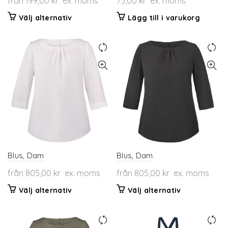
från
199,00
kr
ex. moms
75,00
kr
ex. moms
Den
Välj alternativ
Lägg till i varukorg
här
produkten
har
flera
varianter.
De
olika
alternativen
kan
väljas
på
produktsidan
Blus, Dam
Blus, Dam
från
805,00
kr
ex. moms
från
805,00
kr
ex. moms
Den
Den
Välj alternativ
Välj alternativ
här
här
produkten
produkten
har
har