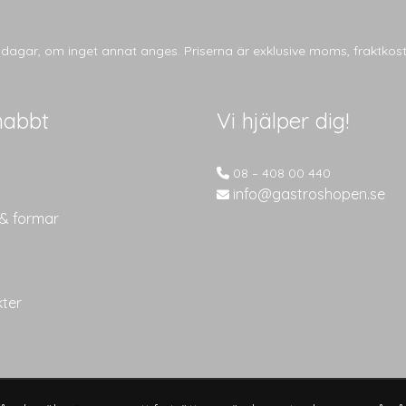
tsdagar, om inget annat anges. Priserna är exklusive moms, fraktkos
nabbt
Vi hjälper dig!
08 – 408 00 440
info@gastroshopen.se
 & formar
kter