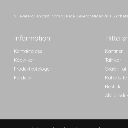
Vi levererar endast inom Sverige. Leveranstiden är 1-5 arbe
Information
Hitta s
Kontakta oss
Kantiner
Köpvillkor
Tallrikar
Produktkataloger
Skålar, fat
Fördelar
Kaffe & Te
Bestick
Alla produ