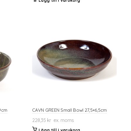
Lägg till i varukorg
x9cm
CAVN GREEN Small Bowl 27,5×6,5cm
228,35
kr
ex. moms
Lägg till i varukorg