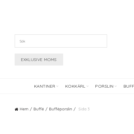
KANTINER
KOKKÄRL
PORSLIN
BUF
Hem
Buffé
Bufféporslin
Sida 3