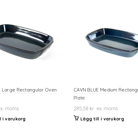
 Large Rectangular Oven
CAVN BLUE Medium Rectang
Plate
x. moms
285,58
kr
ex. moms
l i varukorg
Lägg till i varukorg