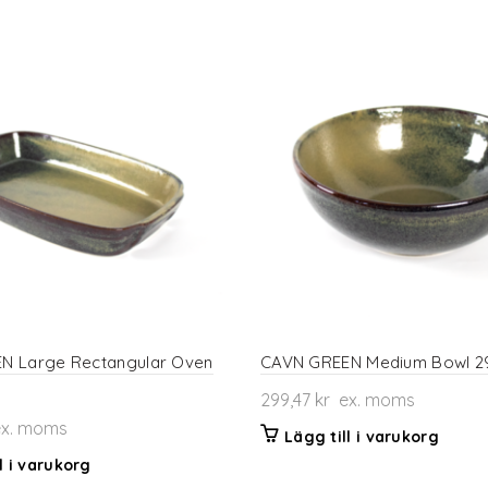
N Large Rectangular Oven
CAVN GREEN Medium Bowl 2
299,47
kr
ex. moms
x. moms
Lägg till i varukorg
l i varukorg