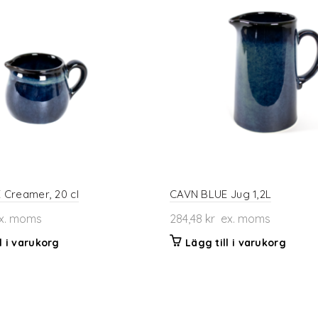
Creamer, 20 cl
CAVN BLUE Jug 1,2L
x. moms
284,48
kr
ex. moms
l i varukorg
Lägg till i varukorg