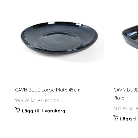
flera
varianter.
De
olika
alternativen
kan
väljas
på
produktsidan
CAVN BLUE Large Plate 45cm
CAVN BLUE
Plate
999,78
kr
ex. moms
303,97
kr
e
Lägg till i varukorg
Lägg til