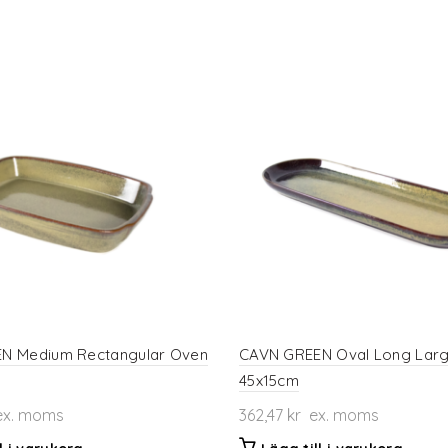
N Medium Rectangular Oven
CAVN GREEN Oval Long Larg
45x15cm
x. moms
362,47
kr
ex. moms