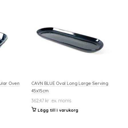
ular Oven
CAVN BLUE Oval Long Large Serving
45x15cm
362,47
kr
ex. moms
Lägg till i varukorg