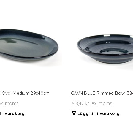
 Oval Medium 29x40cm
CAVN BLUE Rimmed Bowl 3
x. moms
748,47
kr
ex. moms
l i varukorg
Lägg till i varukorg