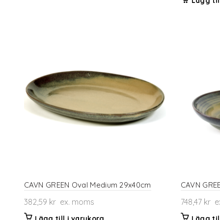
Lägg til
CAVN GREEN Oval Medium 29x40cm
CAVN GREE
382,59
kr
ex. moms
748,47
kr
e
Lägg till i varukorg
Lägg til