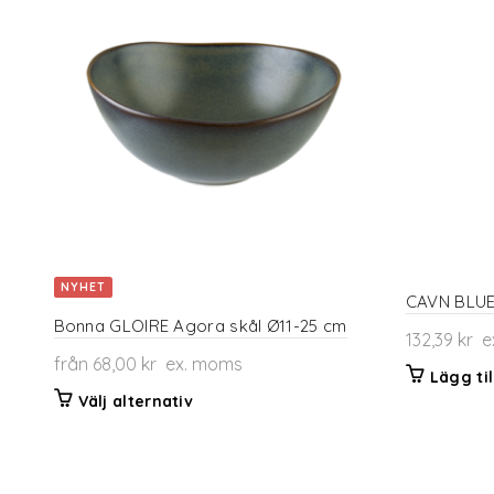
NYHET
CAVN BLUE 
Bonna GLOIRE Agora skål Ø11-25 cm
132,39
kr
e
från
68,00
kr
ex. moms
Lägg til
Den
Välj alternativ
här
produkten
har