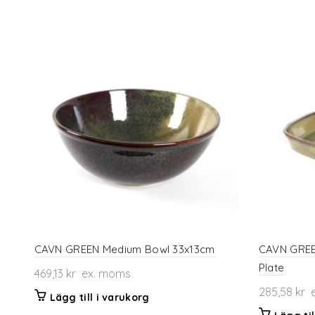
CAVN GREEN Medium Bowl 33x13cm
CAVN GREE
Plate
469,13
kr
ex. moms
285,58
kr
e
Lägg till i varukorg