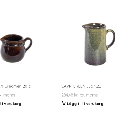
N Creamer, 20 cl
CAVN GREEN Jug 1,2L
x. moms
284,48
kr
ex. moms
l i varukorg
Lägg till i varukorg