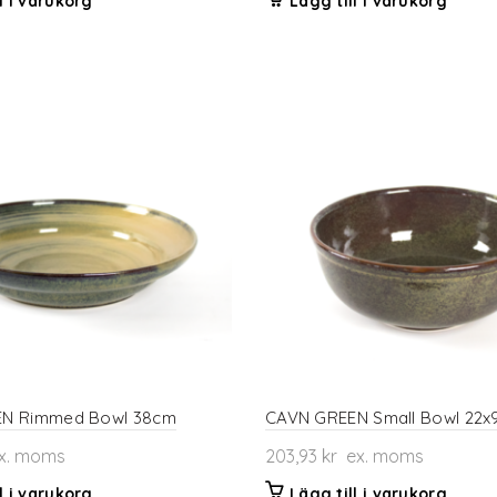
l i varukorg
Lägg till i varukorg
N Rimmed Bowl 38cm
CAVN GREEN Small Bowl 22
x. moms
203,93
kr
ex. moms
l i varukorg
Lägg till i varukorg