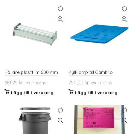
produkten
har
flera
varianter.
De
olika
alternativen
kan
väljas
på
produktsidan
Hållare plastfilm 600 mm
Kylklamp till Cambro
681,25
kr
ex. moms
750,00
kr
ex. moms
Lägg till i varukorg
Lägg till i varukorg