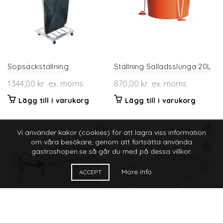
Sopsäckställning
Ställning Salladsslunga 20L
1.344,00
kr
ex. moms
870,00
kr
ex. moms
Lägg till i varukorg
Lägg till i varukorg
Vi använder kakor (cookies) för att lagra viss information
om våra besökare, genom att fortsätta använda
gastroshopen.se så går du med på dessa villkor.
More info
ACCEPT