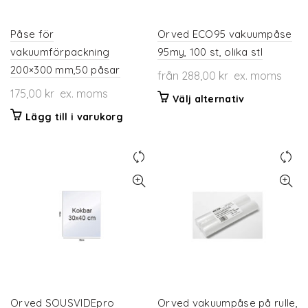
på
produktsidan
Påse för
Orved ECO95 vakuumpåse
vakuumförpackning
95my, 100 st, olika stl
200×300 mm,50 påsar
från
288,00
kr
ex. moms
175,00
kr
ex. moms
Den
Välj alternativ
här
Lägg till i varukorg
produkten
har
flera
varianter.
De
olika
alternativen
kan
väljas
på
produktsidan
Orved SOUSVIDEpro
Orved vakuumpåse på rulle,