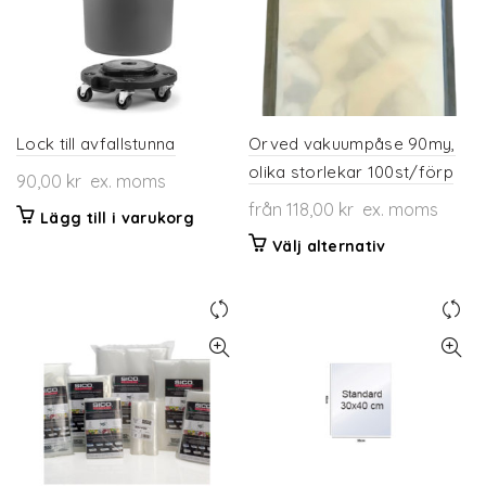
Lock till avfallstunna
Orved vakuumpåse 90my,
olika storlekar 100st/förp
90,00
kr
ex. moms
från
118,00
kr
ex. moms
Lägg till i varukorg
Den
Välj alternativ
här
produkten
har
flera
varianter.
De
olika
alternativen
kan
väljas