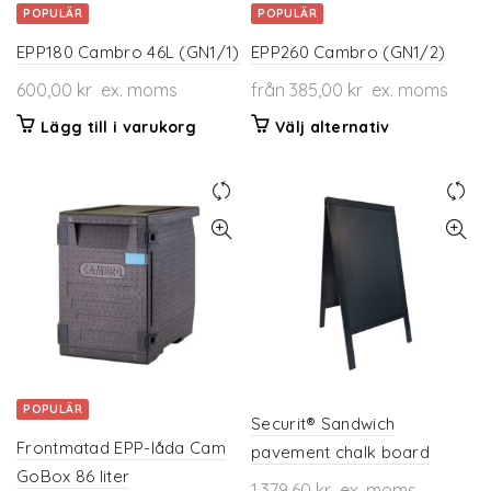
POPULÄR
POPULÄR
EPP180 Cambro 46L (GN1/1)
EPP260 Cambro (GN1/2)
600,00
kr
ex. moms
från
385,00
kr
ex. moms
Den
Lägg till i varukorg
Välj alternativ
här
produkten
har
flera
varianter.
De
olika
alternativen
kan
väljas
på
POPULÄR
produktsidan
Securit® Sandwich
Frontmatad EPP-låda Cam
pavement chalk board
GoBox 86 liter
1.379,60
kr
ex. moms