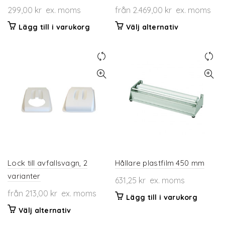
299,00
kr
ex. moms
från
2.469,00
kr
ex. moms
Den
Lägg till i varukorg
Välj alternativ
här
produkten
har
flera
varianter.
De
olika
alternativen
kan
väljas
på
produktsidan
Lock till avfallsvagn, 2
Hållare plastfilm 450 mm
varianter
631,25
kr
ex. moms
från
213,00
kr
ex. moms
Lägg till i varukorg
Den
Välj alternativ
här