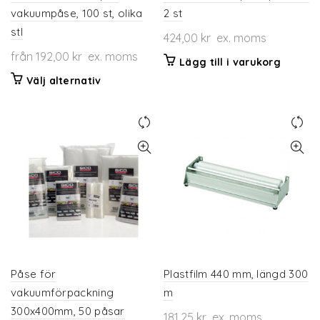
vakuumpåse, 100 st, olika
2 st
stl
424,00
kr
ex. moms
från
192,00
kr
ex. moms
Lägg till i varukorg
Den
Välj alternativ
här
produkten
har
flera
varianter.
De
olika
alternativen
kan
väljas
på
produktsidan
Påse för
Plastfilm 440 mm, längd 300
vakuumförpackning
m
300x400mm, 50 påsar
181,25
kr
ex. moms