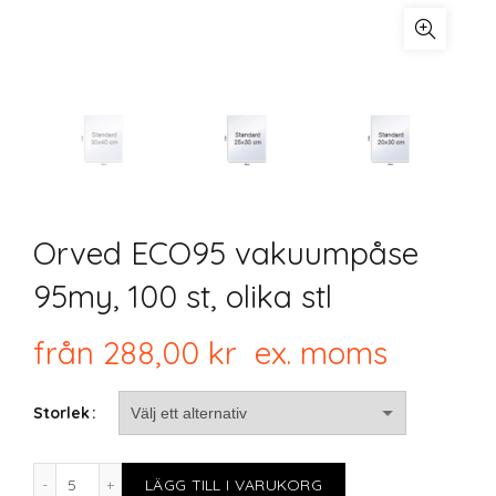
Orved ECO95 vakuumpåse
95my, 100 st, olika stl
från
288,00
kr
ex. moms
Storlek
Orved ECO95 vakuumpåse 95my, 100 st, olika stl mängd
LÄGG TILL I VARUKORG