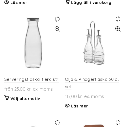
Läs mer
Lägg till i varukorg
Serveringsflaska, flera strl
Olja & Vinägerflaska 30 cl,
set
från
23,00
kr
ex. moms
117,00
kr
ex. moms
Den
Välj alternativ
här
Läs mer
produkten
har
flera