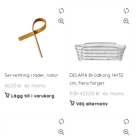
Servettring i läder, natur
DELARA Brödkorg 14×32
cm, flera färger
66,00
kr
ex. moms
från
423,00
kr
ex. moms
Lägg till i varukorg
Den
Välj alternativ
här
produkten
har
flera