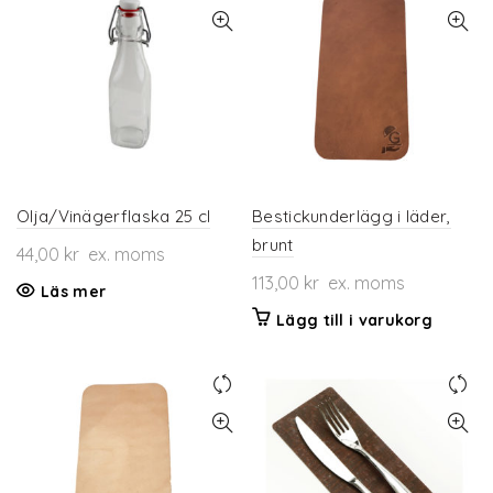
varianter.
De
olika
alternativen
kan
väljas
på
produktsidan
Olja/Vinägerflaska 25 cl
Bestickunderlägg i läder,
brunt
44,00
kr
ex. moms
113,00
kr
ex. moms
Läs mer
Lägg till i varukorg