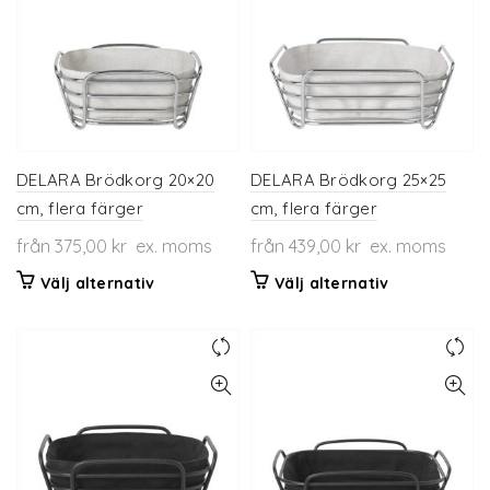
varianter.
De
olika
alternativen
kan
väljas
på
produktsidan
DELARA Brödkorg 20×20
DELARA Brödkorg 25×25
cm, flera färger
cm, flera färger
från
375,00
kr
ex. moms
från
439,00
kr
ex. moms
Den
Den
Välj alternativ
Välj alternativ
här
här
produkten
produkten
har
har
flera
flera
varianter.
varianter.
De
De
olika
olika
alternativen
alternativen