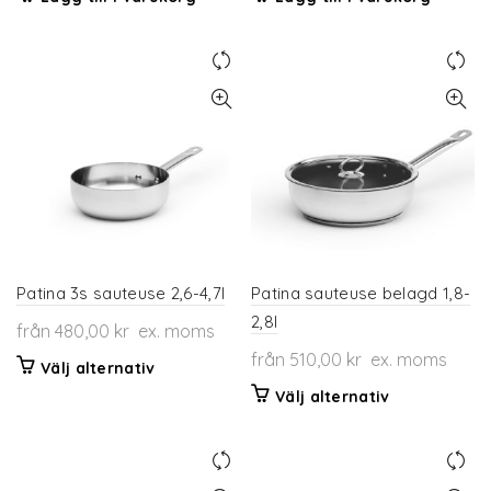
Patina 3s sauteuse 2,6-4,7l
Patina sauteuse belagd 1,8-
2,8l
från
480,00
kr
ex. moms
från
510,00
kr
ex. moms
Den
Välj alternativ
här
Den
Välj alternativ
produkten
här
har
produkten
flera
har
varianter.