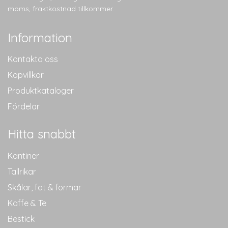
alternativen
alternativen
moms, fraktkostnad tillkommer.
kan
kan
väljas
väljas
Information
på
på
produktsidan
produktsidan
Kontakta oss
Köpvillkor
Produktkataloger
Fördelar
Hitta snabbt
Kantiner
Tallrikar
Skålar, fat & formar
Kaffe & Te
Bestick