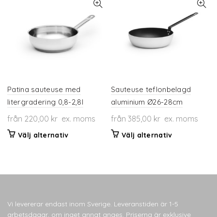
flera
De
varianter.
olika
De
alternativen
olika
kan
alternativen
väljas
kan
på
väljas
produktsidan
på
produktsidan
Patina sauteuse med
Sauteuse teflonbelagd
litergradering 0,8-2,8l
aluminium Ø26-28cm
från
220,00
kr
ex. moms
från
385,00
kr
ex. moms
Den
Den
Välj alternativ
Välj alternativ
här
här
produkten
produkten
har
har
flera
flera
varianter.
varianter.
De
De
Vi levererar endast inom Sverige. Leveranstiden är 1-5
olika
olika
arbetsdagar, om inget annat anges. Priserna är exklusive