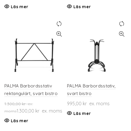
Läs mer
Läs mer
PALMA Barbordsstativ
PALMA Barbordsstativ,
rektangulärt, svart bistro
svart bistro
995,00
kr
ex. moms
1.300,00
kr
ex.
1.300,00
kr
ex. moms
moms
Läs mer
Läs mer