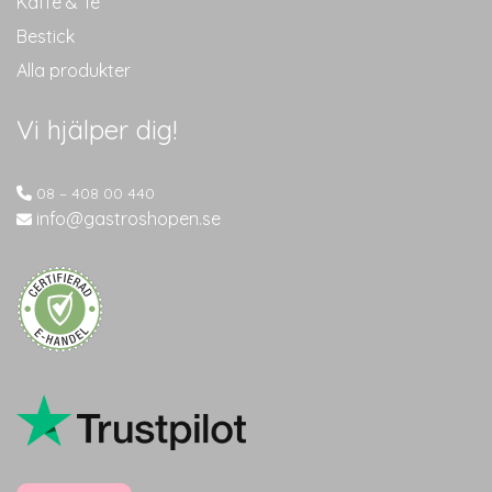
Kaffe & Te
Bestick
Alla produkter
Vi hjälper dig!
08 – 408 00 440
info@gastroshopen.se