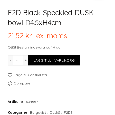
F2D Black Speckled DUSK
bowl D4.5xH4cm
21,52
kr
ex. moms
OBS! Beställningsvara ca 14 dgr
F2D Black Speckled DUSK bowl D4.5xH4cm mängd
LÄGG TILL I VARUKORG
Lägg till i önskelista
Compare
Artikelnr:
604557
Kategorier:
Bergqvist
,
DuskS
,
F2DS