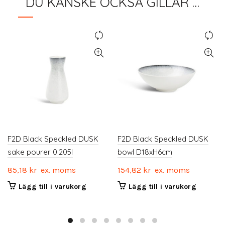
DU KANSKE OCKSÅ GILLAR …
F2D Black Speckled DUSK
F2D Black Speckled DUSK
sake pourer 0.205l
bowl D18xH6cm
85,18
kr
ex. moms
154,82
kr
ex. moms
Lägg till i varukorg
Lägg till i varukorg