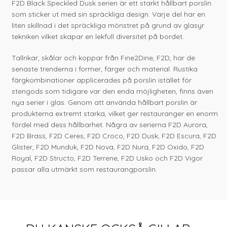
F2D Black Speckled Dusk serien är ett starkt hållbart porslin
som sticker ut med sin spräckliga design. Varje del har en
liten skillnad i det spräckliga mönstret på grund av glasyr
tekniken vilket skapar en lekfull diversitet på bordet.
Tallrikar, skålar och koppar från Fine2Dine, F2D, har de
senaste trenderna i former, färger och material. Rustika
färgkombinationer applicerades på porslin istället för
stengods som tidigare var den enda möjligheten, finns även
nya serier i glas. Genom att använda hållbart porslin är
produkterna extremt starka, vilket ger restauranger en enorm
fördel med dess hållbarhet. Några av serierna F2D Aurora,
F2D Brass, F2D Ceres, F2D Croco, F2D Dusk, F2D Escura, F2D
Glister, F2D Munduk, F2D Nova, F2D Nura, F2D Oxido, F2D
Royal, F2D Structo, F2D Terrene, F2D Usko och F2D Vigor
passar alla utmärkt som restaurangporslin.