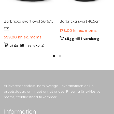
Barbricka svart oval 56×67,5
Barbricka svart 40,5cm
cm
178,00
kr
ex. moms
599,00
kr
ex. moms
Lägg till i varukorg
Lägg till i varukorg
Vi levererar endast inom Sverige. Leveranstiden är 1-5
arbetsdagar, om inget annat anges. Priserna är exklusive
moms, fraktkostnad tillkommer.
Information