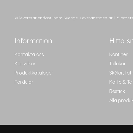
Vi levererar endast inom Sverige. Leveranstiden är 1-5 arbe
Information
Hitta s
Kontakta oss
Kantiner
Köpvillkor
Tallrikar
Produktkataloger
Skålar, fat
Fördelar
Kaffe & Te
Bestick
Alla produ