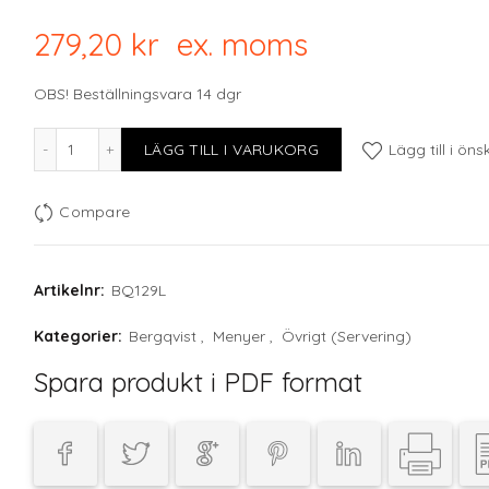
279,20
kr
ex. moms
OBS! Beställningsvara 14 dgr
Menue Bord w chain & screws. A4 Linoi mängd
LÄGG TILL I VARUKORG
Lägg till i öns
Compare
Artikelnr:
BQ129L
Kategorier:
Bergqvist
,
Menyer
,
Övrigt (Servering)
Spara produkt i PDF format