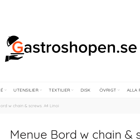
FÉ
UTENSILIER
TEXTILIER
DISK
ÖVRIGT
ALLA
rd w chain & screws. A4 Linoi
Menue Bord w chain & s