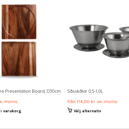
e Presentation Board, D30cm
Såsskålar 0,5-1,0L
x. moms
från
114,00
kr
ex. moms
Den
l i varukorg
Välj alternativ
här
produkten