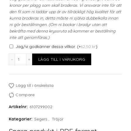
kronor per plagg som skall broderas. Vi ansvarar inte för att
den fil som ni laddar upp är av tillräckligt hög kvalitet för att
kunna broderas in, detta måste ni själva dubbelkolla innan
ni gör beställningen. (Om ni bockar i brodyr utan att
bekräfta med denna kryssruta så kommer er beställning
inte att genomföras.)
Jag/vi godkänner dessa villkor.
(+
62,50
kr
)
Piké Herr, marin mängd
LÄGG TILL I VARUKORG
Lägg till i önskelista
Compare
Artikelnr:
6107299002
Kategorier:
Segers
,
Tröjor