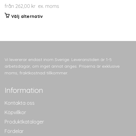
från
262,00
kr
ex. moms
Den
Välj alternativ
här
produkten
har
flera
varianter.
De
Vi levererar endast inom Sverige. Leveranstiden är 1-5
olika
arbetsdagar, om inget annat anges. Priserna är exklusive
alternativen
moms, fraktkostnad tillkommer.
kan
väljas
Information
på
produktsidan
Kontakta oss
Köpvillkor
Produktkataloger
Fördelar