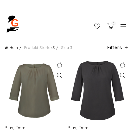
0
Filters
Hem
Produkt Storlek
S
Sida 3
Blus, Dam
Blus, Dam