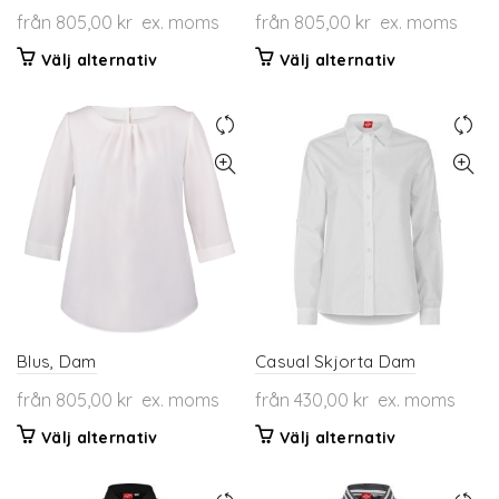
från
805,00
kr
ex. moms
från
805,00
kr
ex. moms
Den
Den
Välj alternativ
Välj alternativ
här
här
produkten
produkten
har
har
flera
flera
varianter.
varianter.
De
De
olika
olika
alternativen
alternativen
kan
kan
väljas
väljas
på
på
produktsidan
produktsidan
Blus, Dam
Casual Skjorta Dam
från
805,00
kr
ex. moms
från
430,00
kr
ex. moms
Den
Den
Välj alternativ
Välj alternativ
här
här
produkten
produkten