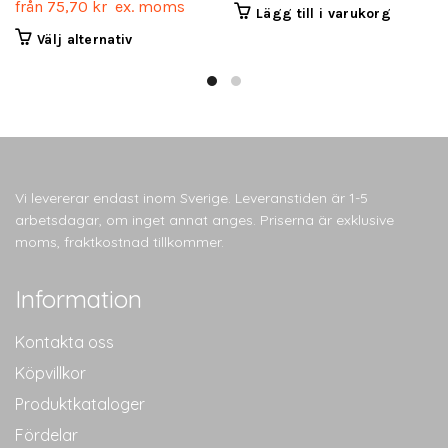
från
75,70
kr
ex. moms
Lägg till i varukorg
Den
Välj alternativ
här
produkten
har
flera
varianter.
De
olika
Vi levererar endast inom Sverige. Leveranstiden är 1-5
alternativen
arbetsdagar, om inget annat anges. Priserna är exklusive
kan
moms, fraktkostnad tillkommer.
väljas
på
Information
produktsidan
Kontakta oss
Köpvillkor
Produktkataloger
Fördelar