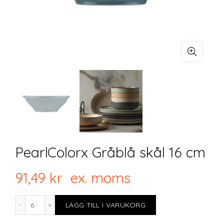
PearlColorx Gråblå skål 16 cm
91,49
kr
ex. moms
PearlColorx Gråblå skål 16 cm mängd
LÄGG TILL I VARUKORG