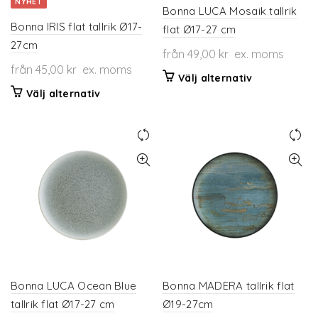
NYHET
produktsidan
Bonna LUCA Mosaik tallrik
Bonna IRIS flat tallrik Ø17-
flat Ø17-27 cm
27cm
från
49,00
kr
ex. moms
från
45,00
kr
ex. moms
Den
Välj alternativ
Den
här
Välj alternativ
här
produkten
produkten
har
har
flera
flera
varianter.
varianter.
De
De
olika
olika
alternativen
alternativen
kan
kan
väljas
väljas
på
på
produktsidan
produktsidan
Bonna LUCA Ocean Blue
Bonna MADERA tallrik flat
tallrik flat Ø17-27 cm
Ø19-27cm