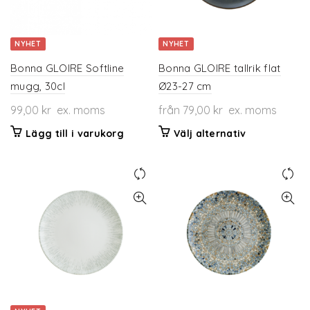
NYHET
NYHET
Bonna GLOIRE Softline
Bonna GLOIRE tallrik flat
mugg, 30cl
Ø23-27 cm
99,00
kr
ex. moms
från
79,00
kr
ex. moms
Den
Lägg till i varukorg
Välj alternativ
här
produkten
har
flera
varianter.
De
olika
alternativen
kan
väljas
på