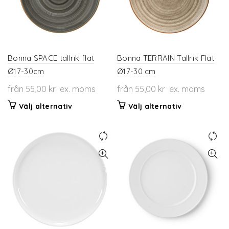
alternativen
alternativen
kan
kan
väljas
väljas
på
på
produktsidan
produktsidan
Bonna SPACE tallrik flat
Bonna TERRAIN Tallrik Flat
Ø17-30cm
Ø17-30 cm
från
55,00
kr
ex. moms
från
55,00
kr
ex. moms
Den
Den
Välj alternativ
Välj alternativ
här
här
produkten
produkten
har
har
flera
flera
varianter.
varianter.
De
De
olika
olika
alternativen
alternativen
kan
kan
väljas
väljas