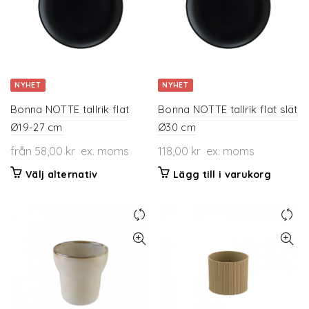
alternativen
kan
väljas
på
produktsidan
NYHET
NYHET
Bonna NOTTE tallrik flat
Bonna NOTTE tallrik flat slät
Ø19-27 cm
Ø30 cm
från
58,00
kr
ex. moms
118,00
kr
ex. moms
Den
Välj alternativ
Lägg till i varukorg
här
produkten
har
flera
varianter.
De
olika
alternativen