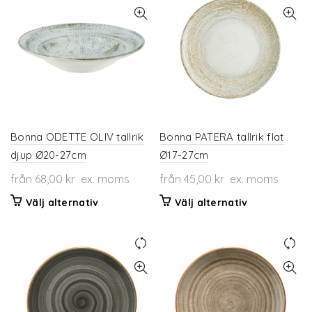
flera
flera
varianter.
varianter.
De
De
olika
olika
alternativen
alternativen
kan
kan
väljas
väljas
på
på
produktsidan
produktsidan
Bonna ODETTE OLIV tallrik
Bonna PATERA tallrik flat
djup Ø20-27cm
Ø17-27cm
från
68,00
kr
ex. moms
från
45,00
kr
ex. moms
Den
Den
Välj alternativ
Välj alternativ
här
här
produkten
produkten
har
har
flera
flera
varianter.
varianter.
De
De
olika
olika