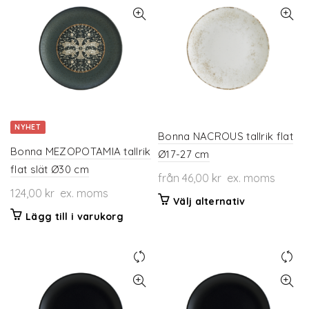
NYHET
Bonna NACROUS tallrik flat
Bonna MEZOPOTAMIA tallrik
Ø17-27 cm
flat slät Ø30 cm
från
46,00
kr
ex. moms
124,00
kr
ex. moms
Den
Välj alternativ
här
Lägg till i varukorg
produkten
har
flera
varianter.
De
olika