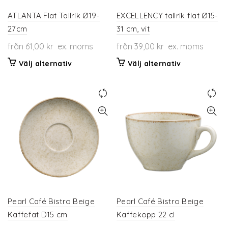
på
på
produktsidan
produktsidan
ATLANTA Flat Tallrik Ø19-
EXCELLENCY tallrik flat Ø15-
27cm
31 cm, vit
från
61,00
kr
ex. moms
från
39,00
kr
ex. moms
Den
Den
Välj alternativ
Välj alternativ
här
här
produkten
produkten
har
har
flera
flera
varianter.
varianter.
De
De
olika
olika
alternativen
alternativen
kan
kan
väljas
väljas
på
på
produktsidan
produktsidan
Pearl Café Bistro Beige
Pearl Café Bistro Beige
Kaffefat D15 cm
Kaffekopp 22 cl