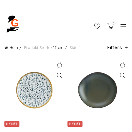
0
Filters
Hem
Produkt Storlek
27 cm
Sida 4
NYHET
NYHET