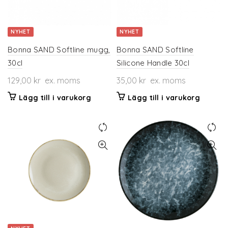
kan
väljas
på
NYHET
NYHET
produktsidan
Bonna SAND Softline mugg,
Bonna SAND Softline
30cl
Silicone Handle 30cl
129,00
kr
ex. moms
35,00
kr
ex. moms
Lägg till i varukorg
Lägg till i varukorg