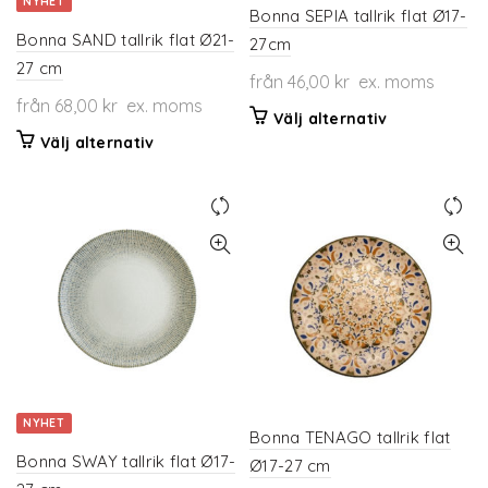
NYHET
Bonna SEPIA tallrik flat Ø17-
Bonna SAND tallrik flat Ø21-
27cm
27 cm
från
46,00
kr
ex. moms
från
68,00
kr
ex. moms
Den
Välj alternativ
Den
här
Välj alternativ
här
produkten
produkten
har
har
flera
flera
varianter.
varianter.
De
De
olika
olika
alternativen
alternativen
kan
kan
väljas
väljas
på
på
produktsidan
NYHET
produktsidan
Bonna TENAGO tallrik flat
Bonna SWAY tallrik flat Ø17-
Ø17-27 cm