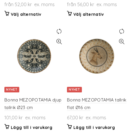
från
52,00
kr
ex. moms
från
56,00
kr
ex. moms
Den
Den
Välj alternativ
Välj alternativ
här
här
produkten
produkten
har
har
flera
flera
varianter.
varianter.
De
De
olika
olika
alternativen
alternativen
kan
kan
väljas
väljas
på
på
NYHET
NYHET
produktsidan
produktsidan
Bonna MEZOPOTAMIA djup
Bonna MEZOPOTAMIA tallrik
tallrik Ø23 cm
flat Ø16 cm
101,00
kr
ex. moms
67,00
kr
ex. moms
Lägg till i varukorg
Lägg till i varukorg