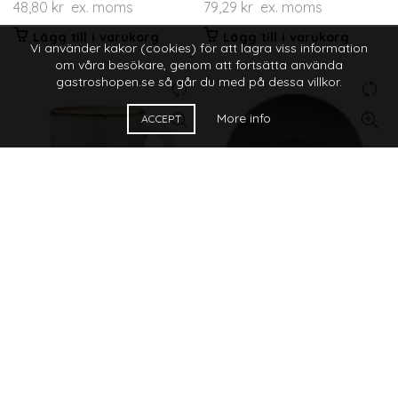
48,80
kr
ex. moms
79,29
kr
ex. moms
Lägg till i varukorg
Lägg till i varukorg
Vi använder kakor (cookies) för att lagra viss information
om våra besökare, genom att fortsätta använda
gastroshopen.se så går du med på dessa villkor.
More info
ACCEPT
Pearl Café Bistro Beige
Pearl Café Bistro Gråblå
Mugg 24 cl
Kaffefat D15 cm
91,49
kr
ex. moms
48,80
kr
ex. moms
Lägg till i varukorg
Lägg till i varukorg