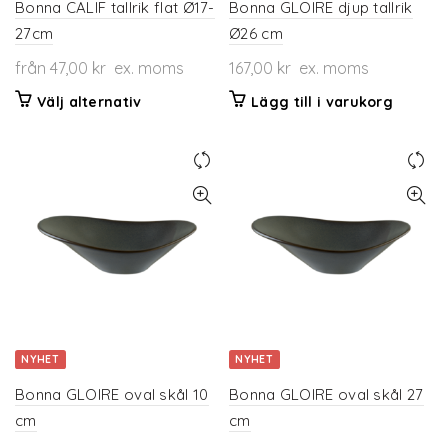
Bonna CALIF tallrik flat Ø17-
Bonna GLOIRE djup tallrik
27cm
Ø26 cm
från
47,00
kr
ex. moms
167,00
kr
ex. moms
Den
Välj alternativ
Lägg till i varukorg
här
produkten
har
flera
varianter.
De
olika
alternativen
kan
väljas
på
NYHET
NYHET
produktsidan
Bonna GLOIRE oval skål 10
Bonna GLOIRE oval skål 27
cm
cm