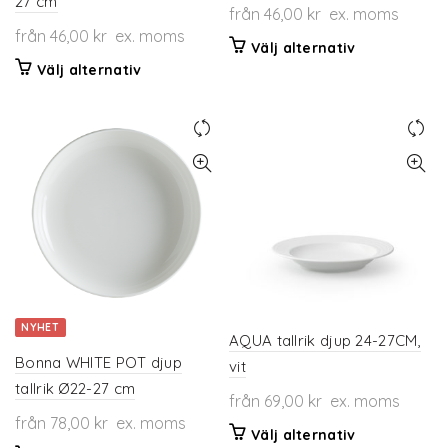
27 cm
från
46,00
kr
ex. moms
från
46,00
kr
ex. moms
Den
Välj alternativ
Den
här
Välj alternativ
här
produkten
produkten
har
har
flera
flera
varianter.
varianter.
De
De
olika
olika
alternativen
alternativen
kan
kan
väljas
väljas
på
på
produktsidan
NYHET
produktsidan
AQUA tallrik djup 24-27CM,
Bonna WHITE POT djup
vit
tallrik Ø22-27 cm
från
69,00
kr
ex. moms
från
78,00
kr
ex. moms
Den
Välj alternativ