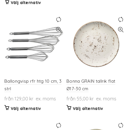
Den
här
Välj alternativ
här
produkten
produkten
har
har
flera
flera
varianter.
varianter.
De
De
olika
olika
alternativen
alternativen
kan
kan
väljas
väljas
på
på
produktsidan
produktsidan
Ballongvisp rfr htg 10 cm, 3
Bonna GRAIN tallrik flat
strl
Ø17-30 cm
från
129,00
kr
ex. moms
från
55,00
kr
ex. moms
Den
Den
Välj alternativ
Välj alternativ
här
här
produkten
produkten
har
har