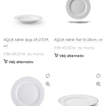
olika
alternativen
kan
väljas
på
produktsidan
AQUA tallrik djup 24-27CM,
AQUA tallrik flat 16-28cm, vit
vit
från
43,00
kr
ex. moms
från
69,00
kr
ex. moms
Den
Välj alternativ
här
Den
Välj alternativ
produkten
här
har
produkten
flera
har
varianter.
flera
De
varianter.
olika
De
alternativen
olika
kan
alternativen