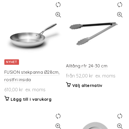
har
produkten
flera
har
varianter.
flera
De
varianter.
olika
De
alternativen
olika
kan
alternativen
väljas
kan
på
väljas
produktsidan
på
NYHET
produktsidan
Alltång rfr 24-30 cm
FUSION stekpanna Ø28cm,
från
52,00
kr
ex. moms
rostfri insida
Den
Välj alternativ
610,00
kr
ex. moms
här
produkten
Lägg till i varukorg
har
flera
varianter.
De