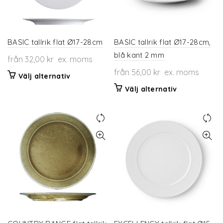
väljas
kan
på
väljas
produktsidan
på
produktsidan
BASIC tallrik flat Ø17-28cm
BASIC tallrik flat Ø17-28cm,
blå kant 2 mm
från
32,00
kr
ex. moms
från
56,00
kr
ex. moms
Den
Välj alternativ
här
Den
Välj alternativ
produkten
här
har
produkten
flera
har
varianter.
flera
De
varianter.
olika
De
alternativen
olika
kan
alternativen
väljas
kan
på
väljas
produktsidan
på
produktsidan