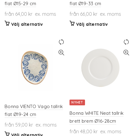
flat Ø15-29 cm
flat Ø19-33 cm
från
64,00
kr
ex. moms
från
66,00
kr
ex. moms
Den
Den
Välj alternativ
Välj alternativ
här
här
produkten
produkten
har
har
flera
flera
varianter.
varianter.
De
De
olika
olika
alternativen
alternativen
kan
kan
väljas
väljas
på
på
NYHET
produktsidan
produktsidan
Bonna VIENTO Vago tallrik
Bonna WHITE Neat tallrik
flat Ø19-24 cm
brett brem Ø16-28cm
från
59,00
kr
ex. moms
från
48,00
kr
ex. moms
Den
Välj alternativ