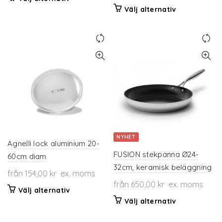
här
Den
Välj alternativ
produkten
här
har
produkten
flera
har
varianter.
flera
De
varianter.
olika
De
alternativen
olika
kan
alternativen
väljas
kan
på
väljas
produktsidan
på
NYHET
produktsidan
Agnelli lock aluminium 20-
FUSION stekpanna Ø24-
60cm diam
32cm, keramisk beläggning
från
154,00
kr
ex. moms
från
650,00
kr
ex. moms
Den
Välj alternativ
här
Den
Välj alternativ
produkten
här