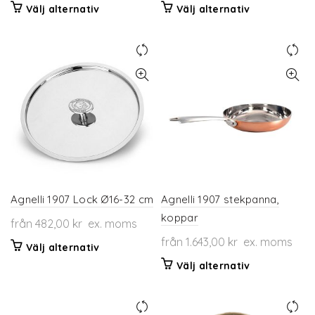
Den
Den
Välj alternativ
Välj alternativ
här
här
produkten
produkten
har
har
flera
flera
varianter.
varianter.
De
De
olika
olika
alternativen
alternativen
kan
kan
väljas
väljas
på
på
produktsidan
produktsidan
Agnelli 1907 Lock Ø16-32 cm
Agnelli 1907 stekpanna,
koppar
från
482,00
kr
ex. moms
från
1.643,00
kr
ex. moms
Den
Välj alternativ
här
Den
Välj alternativ
produkten
här
har
produkten
flera
har