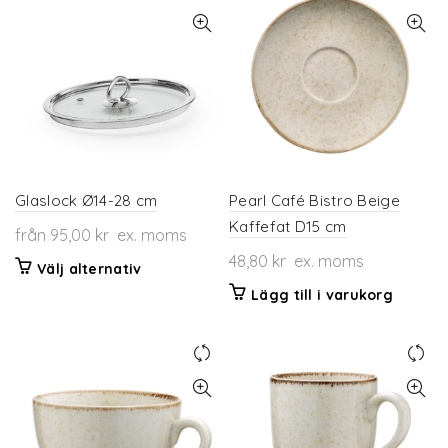
varianter.
flera
De
varianter.
olika
De
alternativen
olika
kan
alternativen
väljas
kan
på
väljas
produktsidan
på
produktsidan
Glaslock Ø14-28 cm
Pearl Café Bistro Beige
Kaffefat D15 cm
från
95,00
kr
ex. moms
48,80
kr
ex. moms
Den
Välj alternativ
här
Lägg till i varukorg
produkten
har
flera
varianter.
De
olika
alternativen