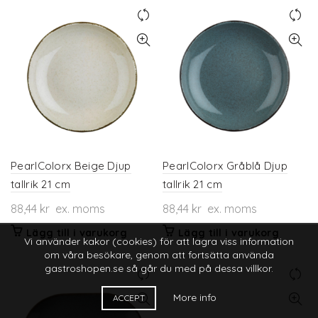
PearlColorx Beige Djup
PearlColorx Gråblå Djup
tallrik 21 cm
tallrik 21 cm
88,44
kr
ex. moms
88,44
kr
ex. moms
Lägg till i varukorg
Lägg till i varukorg
Vi använder kakor (cookies) för att lagra viss information
om våra besökare, genom att fortsätta använda
gastroshopen.se så går du med på dessa villkor.
More info
ACCEPT