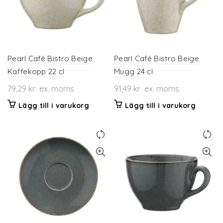
kan
väljas
på
produktsidan
Pearl Café Bistro Beige
Pearl Café Bistro Beige
Kaffekopp 22 cl
Mugg 24 cl
79,29
kr
ex. moms
91,49
kr
ex. moms
Lägg till i varukorg
Lägg till i varukorg