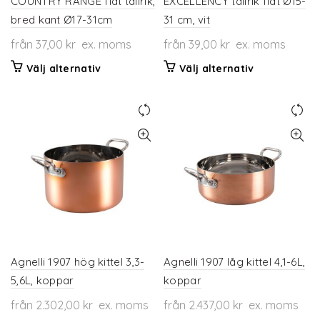
COUNTRY RANGE flat tallrik,
EXCELLENCY tallrik flat Ø15-
bred kant Ø17-31cm
31 cm, vit
från
37,00
kr
ex. moms
från
39,00
kr
ex. moms
Den
Den
Välj alternativ
Välj alternativ
här
här
produkten
produkten
har
har
flera
flera
varianter.
varianter.
De
De
olika
olika
alternativen
alternativen
kan
kan
väljas
väljas
på
på
produktsidan
produktsidan
Agnelli 1907 hög kittel 3,3-
Agnelli 1907 låg kittel 4,1-6L,
5,6L, koppar
koppar
från
2.302,00
kr
ex. moms
från
2.437,00
kr
ex. moms