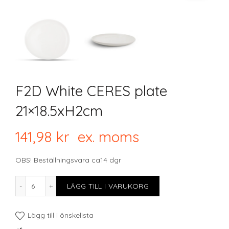
F2D White CERES plate
21×18.5xH2cm
141,98
kr
ex. moms
OBS! Beställningsvara ca14 dgr
F2D White CERES plate 21x18.5xH2cm mängd
LÄGG TILL I VARUKORG
Lägg till i önskelista