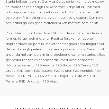
Starkt hållbart porslin. Den vita Ceres serien kännetecknas av
en robust stilren design i olika former. Varje bit är unik med
olika nyanser av vitt och ett annat subtilt mönster av matt
och blank finish på grund av den reaktiva glasyren. Den rena
och naturliga designen matchar vilken maträtt som helst!
Produkterna från Fine2Dine, F2D, har de senaste trenderna i
former, färger och material. Rustika färgkombinationer
applicerades på porslin istället för stengods som tidigare var
den enda möjligheten, finns även nya serier i glas. Genom att
använda hållbart porslin är produkterna extremt starka, vilket
ger restauranger en enorm fördel med dess hållbarhet.
Några av serierna F2D Aurora, F2D Brass, F2D Ceres, F2D
Croco, F2D Dusk, F2D Escura, F2D Glister, F2D Munduk, F2D
Nova, F2D Nura, F2D Oxido, F2D Royal, F2D Structo, F2D
Terrene, F2D Usko och F2D Vigo