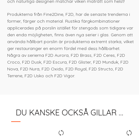
och naturliga designen matchar vilken maträtt som helst!
Produkterna från Fine2Dine, F2D, har de senaste trenderna i
former, färger och material. Rustika färgkombinationer
applicerades på porslin istället för stengods som tidigare var
den enda möjligheten, finns även nya serier i glas. Genom att
använda hållbart porslin är produkterna extremt starka, vilket
ger restauranger en enorm fördel med dess hållbarhet.
Några av serierna F2D Aurora, F2D Brass, F2D Ceres, F2D
Croco, F2D Dusk, F2D Escura, F2D Glister, F2D Munduk, F2D
Nova, F2D Nura, F2D Oxido, F2D Royal, F2D Structo, F2D
Terrene, F2D Usko och F2D Vigor.
DU KANSKE OCKSÅ GILLAR …