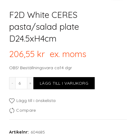
F2D White CERES
pasta/salad plate
D24.5xH4cm
206,55
kr
ex. moms
OBS! Beställningsvara ca14 dgr
F2D White CERES pasta/salad plate D24.5xH4cm mängd
LÄGG TILL I VARUKORG
Lägg till i önskelista
Compare
Artikelnr:
604685