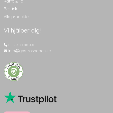
Kaffe & Te
Bestick
Alla produkter
Vi hjälper dig!
08 – 408 00 440
info@gastroshopen.se