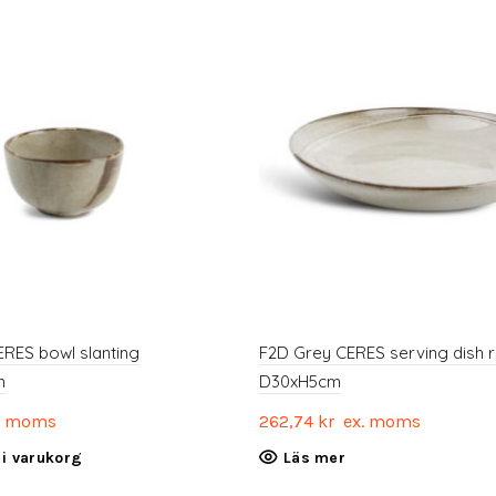
RES bowl slanting
F2D Grey CERES serving dish 
m
D30xH5cm
. moms
262,74
kr
ex. moms
l i varukorg
Läs mer