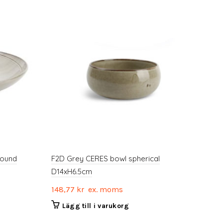
round
F2D Grey CERES bowl spherical
F2D
D14xH6.5cm
0.07
148,77
kr
ex. moms
58,
Lägg till i varukorg