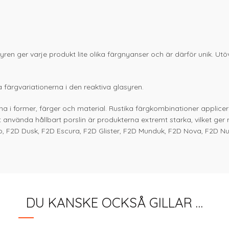
asyren ger varje produkt lite olika färgnyanser och är därför unik. 
 färgvariationerna i den reaktiva glasyren.
a i former, färger och material. Rustika färgkombinationer applicer
t använda hållbart porslin är produkterna extremt starka, vilket ge
o, F2D Dusk, F2D Escura, F2D Glister, F2D Munduk, F2D Nova, F2D Nu
DU KANSKE OCKSÅ GILLAR …