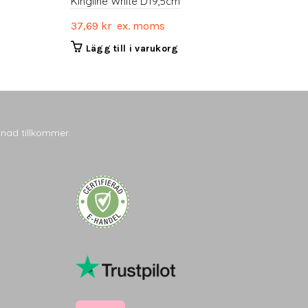
Kingline White D19,5cm
37,69
kr
ex. moms
Lägg till i varukorg
tnad tillkommer.