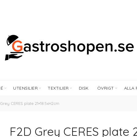
FÉ
UTENSILIER
TEXTILIER
DISK
ÖVRIGT
ALLA
Grey CERES plate 21×18.5xH2cm
F2D Grey CERES plate 