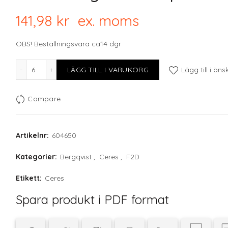
141,98
kr
ex. moms
OBS! Beställningsvara ca14 dgr
F2D Grey CERES plate 21x18.5xH2cm mängd
LÄGG TILL I VARUKORG
Lägg till i öns
Compare
Artikelnr:
604650
Kategorier:
Bergqvist
,
Ceres
,
F2D
Etikett:
Ceres
Spara produkt i PDF format