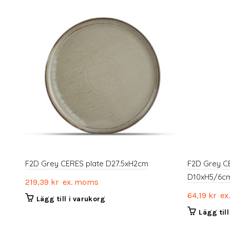
F2D Grey CERES plate D27.5xH2cm
F2D Grey CE
D10xH5/6c
219,39
kr
ex. moms
64,19
kr
ex
Lägg till i varukorg
Lägg til