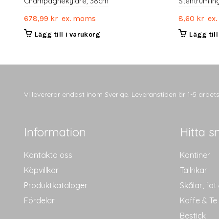
Champagnekylare, 38cm
Stentrumlin
678,99
kr
ex. moms
8,60
kr
ex.
Lägg till i varukorg
Lägg til
Vi levererar endast inom Sverige. Leveranstiden är 1-5 arbe
Information
Hitta s
Kontakta oss
Kantiner
Köpvillkor
Tallrikar
Produktkataloger
Skålar, fat
Fördelar
Kaffe & Te
Bestick