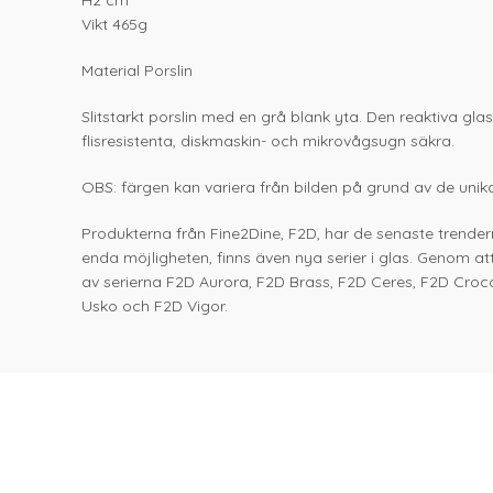
H2 cm
Vikt 465g
Material Porslin
Slitstarkt porslin med en grå blank yta. Den reaktiva gl
flisresistenta, diskmaskin- och mikrovågsugn säkra.
OBS: färgen kan variera från bilden på grund av de unika
Produkterna från Fine2Dine, F2D, har de senaste trendern
enda möjligheten, finns även nya serier i glas. Genom at
av serierna F2D Aurora, F2D Brass, F2D Ceres, F2D Croc
Usko och F2D Vigor.