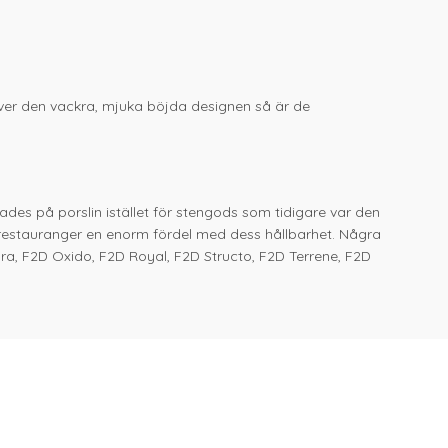
Utöver den vackra, mjuka böjda designen så är de
ades på porslin istället för stengods som tidigare var den
r restauranger en enorm fördel med dess hållbarhet. Några
ra, F2D Oxido, F2D Royal, F2D Structo, F2D Terrene, F2D