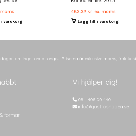
g bestick
Räfflad vinhink, 20 cm
 moms
483,32
kr
ex. moms
l i varukorg
Lägg till i varukorg
tsdagar, om inget annat anges. Priserna är exklusive moms, fraktkos
nabbt
Vi hjälper dig!
08 – 408 00 440
info@gastroshopen.se
 & formar