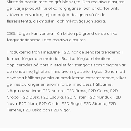
Slitstarkt porslin med en grå blank yta. Den reaktiva glasyren
ger varje produkt lite olika färgnyanser och är därför unik.
Utöver den vackra, mjuka böjda designen så är de
flisresistenta, diskmaskin- och mikrovågsugn säkra.
OBS: färgen kan variera från bilden på grund av de unika
färgvariationerna i den reaktiva glasyren.
Produkterna från Fine2Dine, F2D, har de senaste trenderna i
former, färger och material. Rustika färgkombinationer
applicerades på porslin istället för stengods som tidigare var
den enda möjligheten, finns även nya serier i glas. Genom att
använda hållbart porslin är produkterna extremt starka, vilket
ger restauranger en enorm fördel med dess hållbarhet.
Några av serierna F2D Aurora, F2D Brass, F2D Ceres, F2D
Croco, F2D Dusk, F2D Escura, F2D Glister, F2D Munduk, F2D
Nova, F2D Nura, F2D Oxido, F2D Royal, F2D Structo, F2D
Terrene, F2D Usko och F2D Vigor.