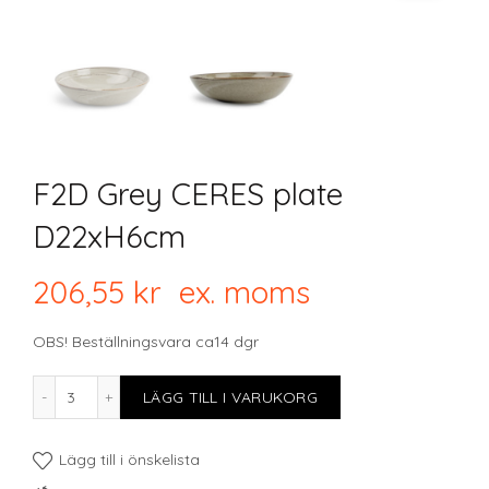
F2D Grey CERES plate
D22xH6cm
206,55
kr
ex. moms
OBS! Beställningsvara ca14 dgr
F2D Grey CERES plate D22xH6cm mängd
LÄGG TILL I VARUKORG
Lägg till i önskelista