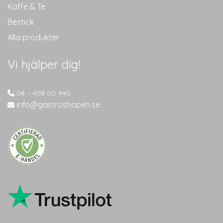
Kaffe & Te
Bestick
Alla produkter
Vi hjälper dig!
08 – 408 00 440
info@gastroshopen.se