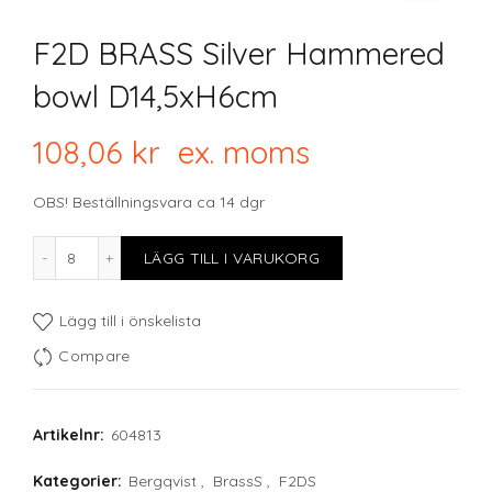
F2D BRASS Silver Hammered
bowl D14,5xH6cm
108,06
kr
ex. moms
OBS! Beställningsvara ca 14 dgr
F2D BRASS Silver Hammered bowl D14,5xH6cm mängd
LÄGG TILL I VARUKORG
Lägg till i önskelista
Compare
Artikelnr:
604813
Kategorier:
Bergqvist
,
BrassS
,
F2DS