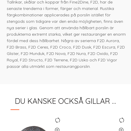
Tallrikar, skålar och koppar från Fine2Dine, F2D, har de
senaste trenderna i former, färger och material. Rustika
färgkombinationer applicerades på porslin istället för
stengods som tidigare var den enda möjligheten, finns även
nya serier i glas. Genom att använda hållbart porslin är
produkterna extremt starka, vilket ger restauranger en enorm
fördel med dess hållbarhet. Några av serierna F2D Aurora,
F2D Brass, F2D Ceres, F2D Croco, F2D Dusk, F2D Escura, F2D
Glister, F2D Munduk, F2D Nova, F2D Nura, F2D Oxido, F2D
Royal, F2D Structo, F2D Terrene, F2D Usko och F2D Vigor
passar alla utmärkt som restaurangporslin.
DU KANSKE OCKSÅ GILLAR …