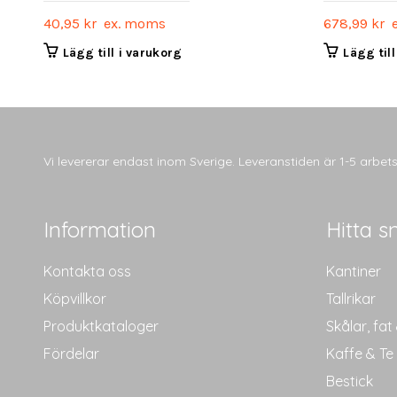
40,95
kr
ex. moms
678,99
kr
e
Lägg till i varukorg
Lägg til
Vi levererar endast inom Sverige. Leveranstiden är 1-5 arbe
Information
Hitta s
Kontakta oss
Kantiner
Köpvillkor
Tallrikar
Produktkataloger
Skålar, fat
Fördelar
Kaffe & Te
Bestick