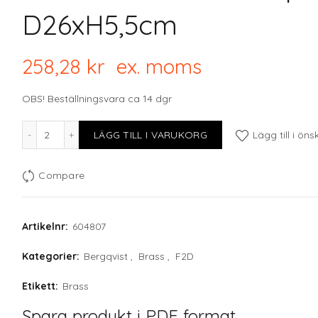
D26xH5,5cm
258,28
kr
ex. moms
OBS! Beställningsvara ca 14 dgr
F2D BRASS Silver Striped deep plate D26xH5,5cm mängd
LÄGG TILL I VARUKORG
Lägg till i öns
Compare
Artikelnr:
604807
Kategorier:
Bergqvist
,
Brass
,
F2D
Etikett:
Brass
Spara produkt i PDF format