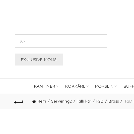
KANTINER
KOKKÄRL
PORSLIN
BUF
Hem
Servering2
Tallrikar
F2D
Brass
F2D B