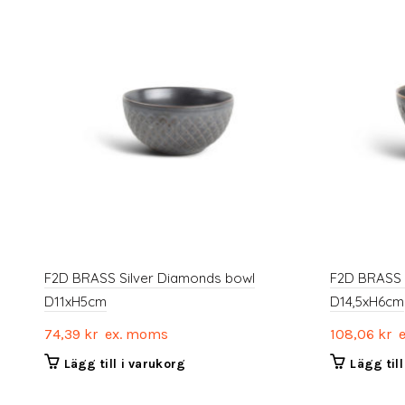
F2D BRASS Silver Diamonds bowl
F2D BRASS 
D11xH5cm
D14,5xH6cm
74,39
kr
ex. moms
108,06
kr
e
Lägg till i varukorg
Lägg til