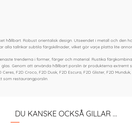
et hållbart. Robust orientalisk design. Utseendet i metall och den h
la tallrikar subtila färgskillnader, vilket gör varje platta lite anno
 senaste trenderna i former, färger och material. Rustika färgkombin
 i glas. Genom att använda hållbart porslin är produkterna extremt 
D Ceres, F2D Croco, F2D Dusk, F2D Escura, F2D Glister, F2D Munduk
t som restaurangporslin.
DU KANSKE OCKSÅ GILLAR …