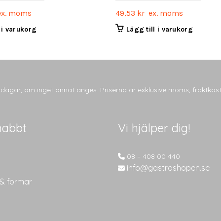
x. moms
49,53
kr
ex. moms
l i varukorg
Lägg till i varukorg
tsdagar, om inget annat anges. Priserna är exklusive moms, fraktkos
nabbt
Vi hjälper dig!
08 – 408 00 440
info@gastroshopen.se
 & formar