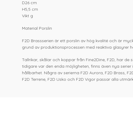
D26 cm
H5,5 cm
Vikt g
Material Porslin
F2D Brassserien är ett porslin av hög kvalité och är myck
grund av produktionsprocessen med reaktiva glasyrer har al
Tallrikar, skålar och koppar från Fine2Dine, F2D, har de
tidigare var den enda möjligheten, finns även nya serier
hållbarhet. Några av serierna F2D Aurora, F2D Brass, F2
F2D Terrene, F2D Usko och F2D Vigor passar alla utmärk