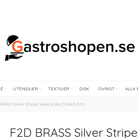
FÉ
UTENSILIER
TEXTILIER
DISK
ÖVRIGT
ALLA
RASS Silver Striped deep plate D26xH5,5cm
F2D BRASS Silver Strip