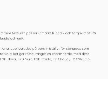
amrade texturen passar utmärkt till färsk och färgrik mat. På
rlunda och unik.
ationer applicerades på porslin istället för stengods som
starka, vilket ger restauranger en enorm fördel med dess
, F2D Nova, F2D Nura, F2D Oxido, F2D Royal, F2D Structo,