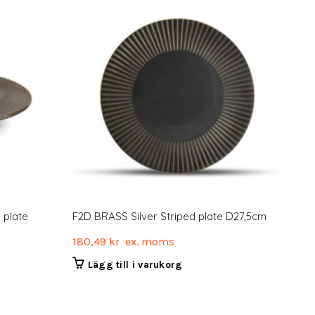
 plate
F2D BRASS Silver Striped plate D27,5cm
F2D
bak
180,49
kr
ex. moms
240
Lägg till i varukorg