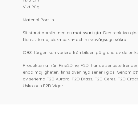
H7,5 cm
Vikt 90g
Material Porslin
Slitstarkt porslin med en mattsvart yta. Den reaktiva gl
flisresistenta, diskmaskin- och mikrovågsugn säkra.
OBS: färgen kan variera från bilden på grund av de unika
Produkterna från Fine2Dine, F2D, har de senaste trendern
enda möjligheten, finns även nya serier i glas. Genom at
av serierna F2D Aurora, F2D Brass, F2D Ceres, F2D Croc
Usko och F2D Vigor.