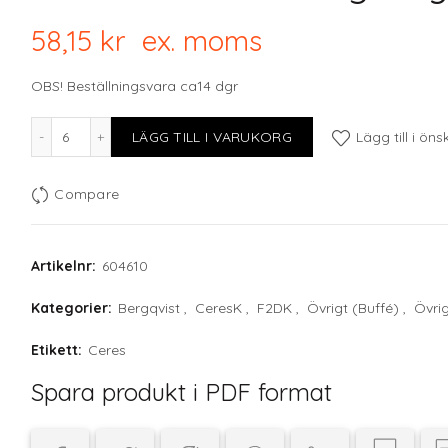
58,15
kr
ex. moms
OBS! Beställningsvara ca14 dgr
F2D Black CERES gravy boat/creamer 0.07l mängd
LÄGG TILL I VARUKORG
Lägg till i öns
Compare
Artikelnr:
604610
Kategorier:
Bergqvist
,
CeresK
,
F2DK
,
Övrigt (Buffé)
,
Övrig
Etikett:
Ceres
Spara produkt i PDF format