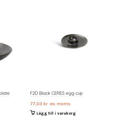
plate
F2D Black CERES egg cup
F2D
77,03
kr
ex. moms
206
Lägg till i varukorg