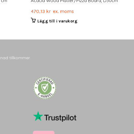
4 cm
Acacia Wood Platter/Pizza Board, D30cm
470,13
kr
ex. moms
Lägg till i varukorg
tnad tillkommer.