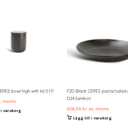
RES bowl high with lid 0.17l
F2D Black CERES pasta/salad 
D24.5xH4cm
. moms
206,55
kr
ex. moms
l i varukorg
Lägg till i varukorg