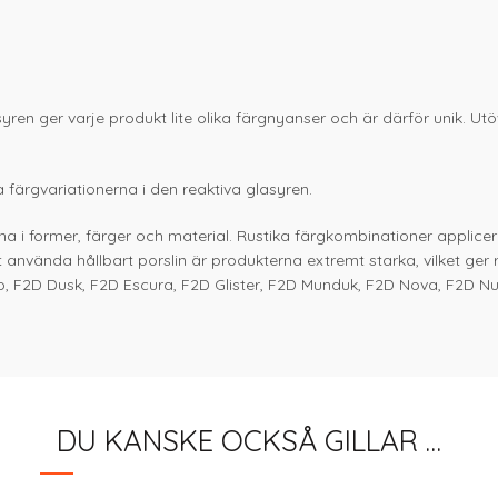
asyren ger varje produkt lite olika färgnyanser och är därför unik. 
 färgvariationerna i den reaktiva glasyren.
a i former, färger och material. Rustika färgkombinationer applicer
t använda hållbart porslin är produkterna extremt starka, vilket ge
o, F2D Dusk, F2D Escura, F2D Glister, F2D Munduk, F2D Nova, F2D Nu
DU KANSKE OCKSÅ GILLAR …