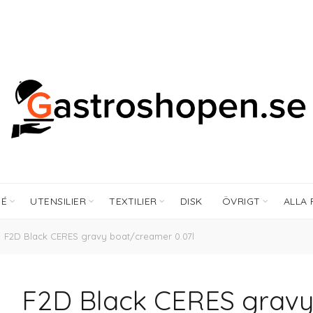
FÉ
UTENSILIER
TEXTILIER
DISK
ÖVRIGT
ALLA
F2D Black CERES gravy boat/creamer 0.07l
F2D Black CERES gravy