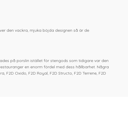
Utöver den vackra, mjuka böjda designen så är de
ades på porslin istället för stengods som tidigare var den
r restauranger en enorm fördel med dess hållbarhet. Några
ra, F2D Oxido, F2D Royal, F2D Structo, F2D Terrene, F2D