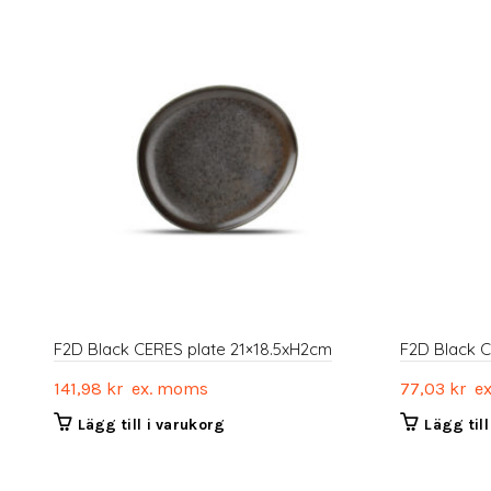
F2D Black CERES plate 21×18.5xH2cm
F2D Black CE
141,98
kr
ex. moms
77,03
kr
ex
Lägg till i varukorg
Lägg til