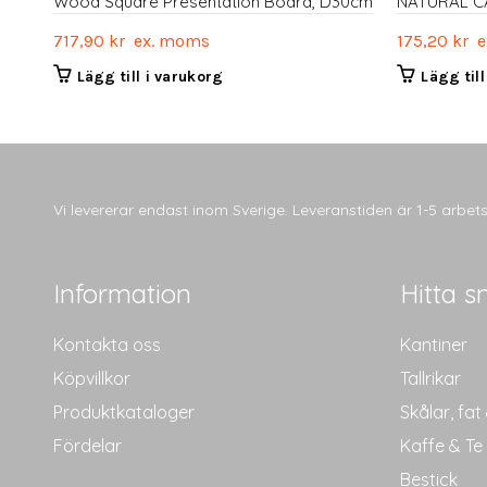
Wood Square Presentation Board, D30cm
NATURAL C
717,90
kr
ex. moms
175,20
kr
e
Lägg till i varukorg
Lägg til
Vi levererar endast inom Sverige. Leveranstiden är 1-5 arbe
Information
Hitta s
Kontakta oss
Kantiner
Köpvillkor
Tallrikar
Produktkataloger
Skålar, fat
Fördelar
Kaffe & Te
Bestick