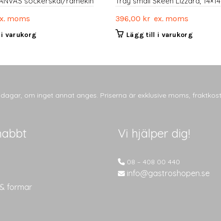
ANVAS sockerskål/ramekin
Tray small Skeen Lizzard, 14×1
x. moms
396,00
kr
ex. moms
l i varukorg
Lägg till i varukorg
tsdagar, om inget annat anges. Priserna är exklusive moms, fraktkos
nabbt
Vi hjälper dig!
08 – 408 00 440
info@gastroshopen.se
 & formar