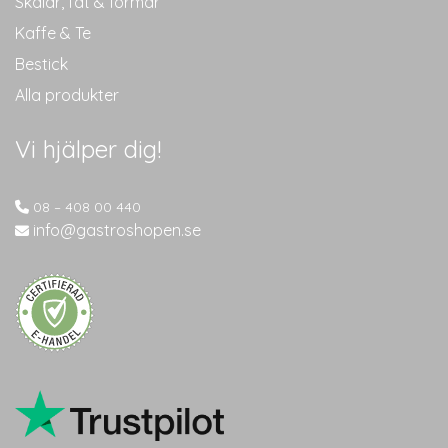
Skålar, fat & formar
Kaffe & Te
Bestick
Alla produkter
Vi hjälper dig!
08 – 408 00 440
info@gastroshopen.se