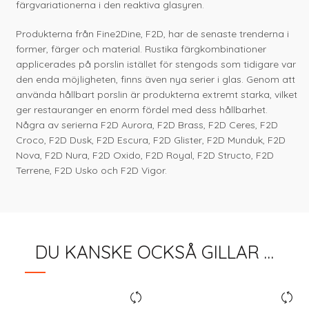
färgvariationerna i den reaktiva glasyren.
Produkterna från Fine2Dine, F2D, har de senaste trenderna i
former, färger och material. Rustika färgkombinationer
applicerades på porslin istället för stengods som tidigare var
den enda möjligheten, finns även nya serier i glas. Genom att
använda hållbart porslin är produkterna extremt starka, vilket
ger restauranger en enorm fördel med dess hållbarhet.
Några av serierna F2D Aurora, F2D Brass, F2D Ceres, F2D
Croco, F2D Dusk, F2D Escura, F2D Glister, F2D Munduk, F2D
Nova, F2D Nura, F2D Oxido, F2D Royal, F2D Structo, F2D
Terrene, F2D Usko och F2D Vigor.
DU KANSKE OCKSÅ GILLAR …