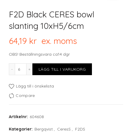
F2D Black CERES bowl
slanting 10xH5/6cm
64,19
kr
ex. moms
OBS! Beställningsvara ca14 dgr
F2D Black CERES bowl slanting 10xH5/6cm mängd
LÄGG TILL I VARUKORG
Lägg till i önskelista
Compare
Artikelnr:
604608
Kategorier:
Bergqvist
,
CeresS
,
F2DS