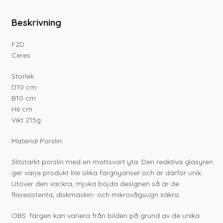
Beskrivning
F2D
Ceres
Storlek
D10 cm
B10 cm
H6 cm
Vikt 215g
Material Porslin
Slitstarkt porslin med en mattsvart yta. Den reaktiva glasyren
ger varje produkt lite olika färgnyanser och är därför unik.
Utöver den vackra, mjuka böjda designen så är de
flisresistenta, diskmaskin- och mikrovågsugn säkra.
OBS: färgen kan variera från bilden på grund av de unika