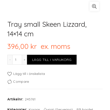
Tray small Skeen Lizzard,
14×14 cm
396,00
kr
ex. moms
Tray small Skeen Lizzard, 14x14 cm mängd
LÄGG TILL I VARUKORG
Lägg till i önskelista
Compare
Artikelnr:
245761
Kategorier:
Korgar
,
Övrigt (Servering)
,
På bordet
,