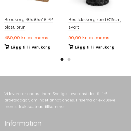
Brödkorg 40x30xh18 PP
Bestickskorg rund Ø15cm,
plast, brun
svart
480,00
kr
ex. moms
90,00
kr
ex. moms
Lägg till i varukorg
Lägg till i varukorg
Vi levererar endast inom Sverige. Leveranstiden är 1-5
arbetsdagar, om inget annat anges. Priserna är exklusive
moms, fraktkostnad tillkommer.
Information