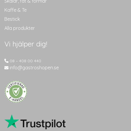
Skålar, fat & formar
Kaffe & Te
Bestick
Alla produkter
Vi hjälper dig!
08 – 408 00 440
info@gastroshopen.se