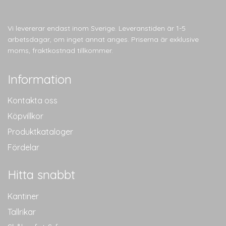
flera
varianter.
De
Vi levererar endast inom Sverige. Leveranstiden är 1-5
olika
arbetsdagar, om inget annat anges. Priserna är exklusive
alternativen
moms, fraktkostnad tillkommer.
kan
väljas
Information
på
produktsidan
Kontakta oss
Köpvillkor
Produktkataloger
Fördelar
Hitta snabbt
Kantiner
Tallrikar