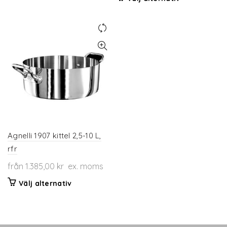
produkten
här
har
produkten
flera
har
varianter.
flera
De
varianter.
olika
De
alternativen
olika
kan
alternativen
väljas
kan
på
väljas
produktsidan
på
produktsidan
Agnelli 1907 kittel 2,5-10 L,
rfr
från
1.385,00
kr
ex. moms
Den
Välj alternativ
här
produkten
har