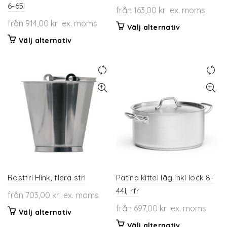
6-65l
från
163,00
kr
ex. moms
från
914,00
kr
ex. moms
Den
Välj alternativ
här
Den
Välj alternativ
produkten
här
har
produkten
flera
har
varianter.
flera
De
varianter.
olika
De
alternativen
olika
kan
alternativen
väljas
kan
på
väljas
produktsidan
på
produktsidan
Rostfri Hink, flera strl
Patina kittel låg inkl lock 8-
44l, rfr
från
703,00
kr
ex. moms
från
697,00
kr
ex. moms
Den
Välj alternativ
här
Den
Välj alternativ