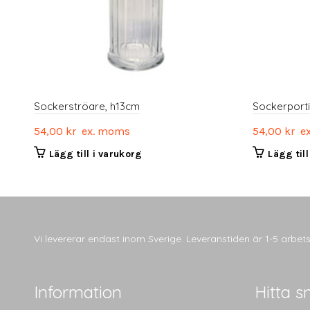
Sockerströare, h13cm
Sockerport
54,00
kr
ex. moms
54,00
kr
ex
Lägg till i varukorg
Lägg til
Vi levererar endast inom Sverige. Leveranstiden är 1-5 arbe
Information
Hitta s