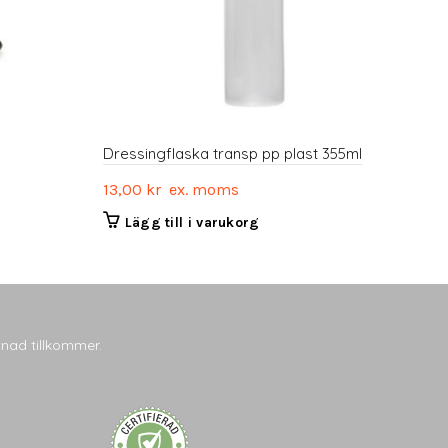
Dressingflaska transp pp plast 355ml
13,00
kr
ex. moms
Lägg till i varukorg
tnad tillkommer.