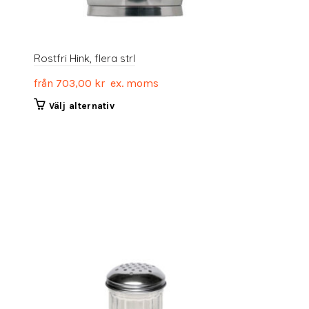
Rostfri Hink, flera strl
från
703,00
kr
ex. moms
Den
Välj alternativ
här
produkten
har
flera
varianter.
De
olika
alternativen
kan
väljas
på
produktsidan