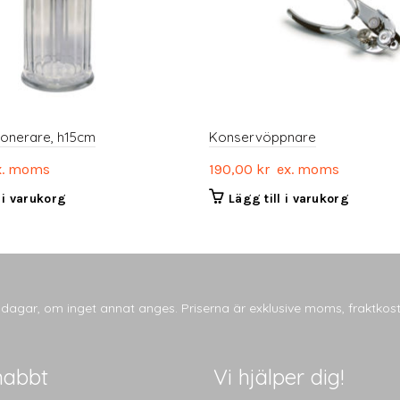
ionerare, h15cm
Konservöppnare
. moms
190,00
kr
ex. moms
l i varukorg
Lägg till i varukorg
tsdagar, om inget annat anges. Priserna är exklusive moms, fraktkos
nabbt
Vi hjälper dig!