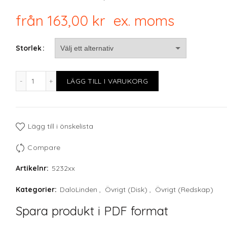
från
163,00
kr
ex. moms
Storlek
Lock Hink, flera strl mängd
LÄGG TILL I VARUKORG
Lägg till i önskelista
Compare
Artikelnr:
5232xx
Kategorier:
DaloLinden
,
Övrigt (Disk)
,
Övrigt (Redskap)
Spara produkt i PDF format