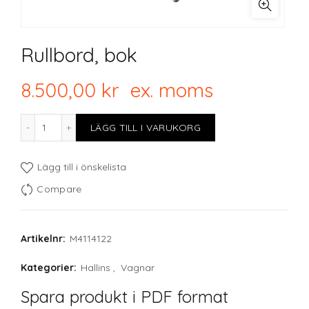
Rullbord, bok
8.500,00
kr
ex. moms
Rullbord, bok mängd
LÄGG TILL I VARUKORG
Lägg till i önskelista
Compare
Artikelnr:
M4114122
Kategorier:
Hallins
,
Vagnar
Spara produkt i PDF format