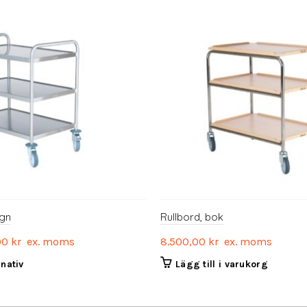
gn
Rullbord, bok
00
kr
ex. moms
8.500,00
kr
ex. moms
Den
rnativ
Lägg till i varukorg
här
produkten