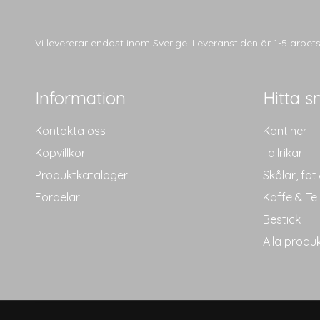
Vi levererar endast inom Sverige. Leveranstiden är 1-5 arbe
Information
Hitta s
Kontakta oss
Kantiner
Köpvillkor
Tallrikar
Produktkataloger
Skålar, fat
Fördelar
Kaffe & Te
Bestick
Alla produ