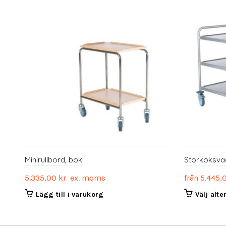
Minirullbord, bok
Storköksva
5.335,00
kr
ex. moms
från
5.445,
Lägg till i varukorg
Välj alte