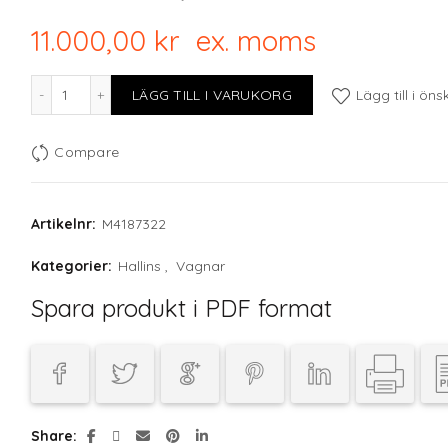
11.000,00
kr
ex. moms
Rullbord, svart mängd
LÄGG TILL I VARUKORG
Lägg till i öns
Compare
Artikelnr:
M4187322
Kategorier:
Hallins
,
Vagnar
Spara produkt i PDF format
Share