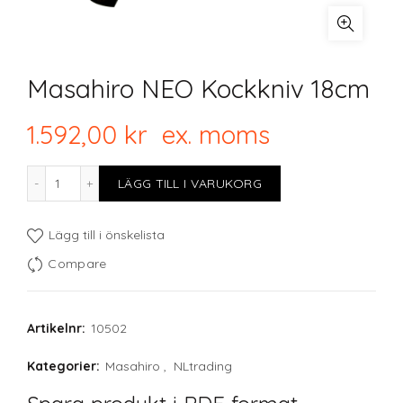
Masahiro NEO Kockkniv 18cm
1.592,00
kr
ex. moms
Masahiro NEO Kockkniv 18cm mängd
LÄGG TILL I VARUKORG
Lägg till i önskelista
Compare
Artikelnr:
10502
Kategorier:
Masahiro
,
NLtrading