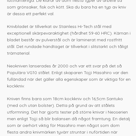
lätthanterliga. De klarar av dom flesta typer av arbete så
som grönsaker, fisk och kött. Ska du bara ha en typ av kniv
är dessa ett perfekt val.
Knivbladet är tillverkat av Stainless Hi-Tech stål med
exceptionell skärpevaraktighet (hårdhet 59-60 HRC). Kärnan i
bladet består av pulverstål och är laminerat med rostfritt
stål. Det rundade handtaget är tillverkat i slitstarkt och tåligt
trämaterial.
Neokniven lanserades år 2000 och var ett svar på det så
Populära VG10 stålet. Enligt skaparen Tojji Masahiro var den
fulländad när det gäller alla egenskaper som är viktiga för en
kockkniv.
Kniven finns bara som 18cm kockkniv och 16,5cm Santuko
(med och utan bolster). Detta på grund av att stålets
utformning. Det har gjorts tester på större knivar i Neoserien
men enligt Tojji så blir balansen då något framtung. En detalj
som är oerhört viktig för Masahiro men något som dom
flesta andra knivmärken tyvärr struntar i nuförtiden när