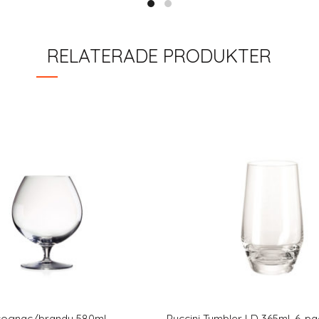
RELATERADE PRODUKTER
cognac/brandy 580ml
Puccini Tumbler LD 365ml, 6-pa