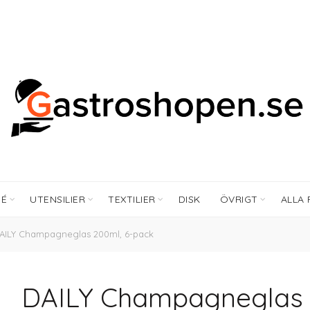
FÉ
UTENSILIER
TEXTILIER
DISK
ÖVRIGT
ALLA
ILY Champagneglas 200ml, 6-pack
DAILY Champagneglas 