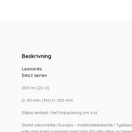
Beskrivning
Leonardo
DAILY serien
200 ml (20 cl)
D: 50 mm (fot) H: 250 mm
Säljes endast i hel förpackning om 6 st
Starkt varumärke i Europa – marknadsledande i Tysklan
• Mycket brett sortiment med glas för alla delar av hemm