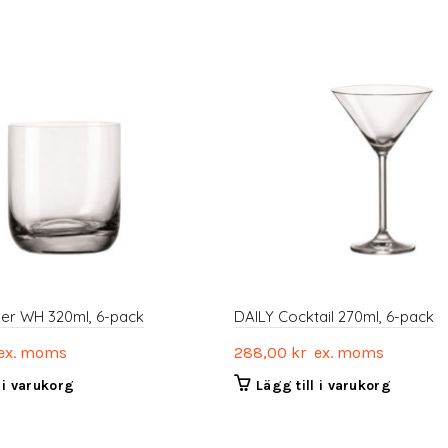
ler WH 320ml, 6-pack
DAILY Cocktail 270ml, 6-pack
x. moms
288,00
kr
ex. moms
l i varukorg
Lägg till i varukorg