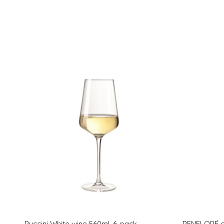
Puccini White wine 560ml, 6-pack
PENELOPÉ 