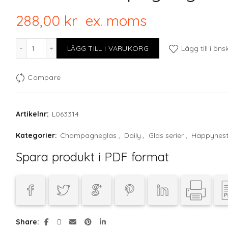
288,00
kr
ex. moms
DAILY Champagneglas 200ml, 6-pack mängd
LÄGG TILL I VARUKORG
Lägg till i öns
Compare
Artikelnr:
L063314
Kategorier:
Champagneglas
,
Daily
,
Glas serier
,
Happynes
Spara produkt i PDF format
Share