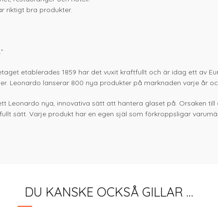
 riktigt bra produkter.
”
etaget etablerades 1859 har det vuxit kraftfullt och är idag ett av
der. Leonardo lanserar 800 nya produkter på marknaden varje år och 
ett Leonardo nya, innovativa sätt att hantera glaset på. Orsaken ti
fullt sätt. Varje produkt har en egen själ som förkroppsligar varumärk
DU KANSKE OCKSÅ GILLAR …