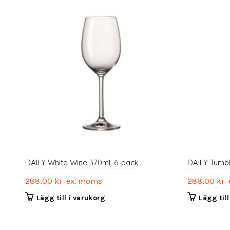
DAILY White Wine 370ml, 6-pack
DAILY Tumb
288,00
kr
ex. moms
288,00
kr
e
Lägg till i varukorg
Lägg til