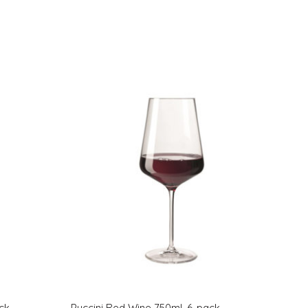
ck
Puccini Red Wine 750ml, 6-pack