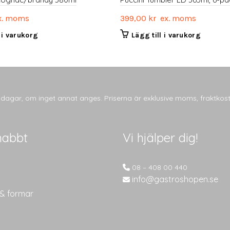
. moms
399,00
kr
ex. moms
l i varukorg
Lägg till i varukorg
tsdagar, om inget annat anges. Priserna är exklusive moms, fraktkos
nabbt
Vi hjälper dig!
08 – 408 00 440
info@gastroshopen.se
 & formar