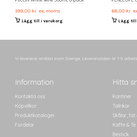
399,00
kr
ex. moms
68,00
kr
ex
Lägg till i varukorg
Lägg til
Vi levererar endast inom Sverige. Leveranstiden är 1-5 arbe
Information
Hitta s
Kontakta oss
Kantiner
Köpvillkor
Tallrikar
Produktkataloger
Skålar, fat
Fördelar
Kaffe & Te
Bestick