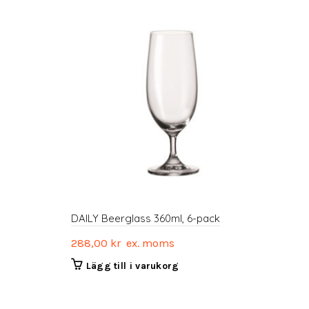
DAILY Beerglass 360ml, 6-pack
Fac
H2
288,00
kr
ex. moms
frå
Lägg till i varukorg
V