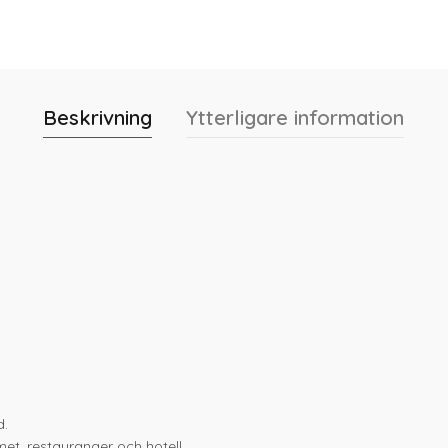
Beskrivning
Ytterligare information
d.
et, restauranger och hotell.