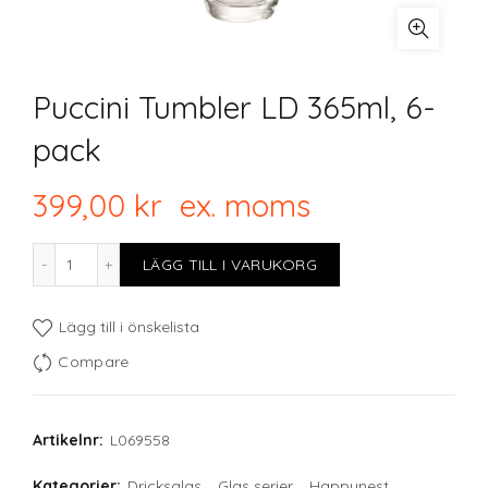
Puccini Tumbler LD 365ml, 6-
pack
399,00
kr
ex. moms
Puccini Tumbler LD 365ml, 6-pack mängd
LÄGG TILL I VARUKORG
Lägg till i önskelista
Compare
Artikelnr:
L069558
Kategorier:
Dricksglas
,
Glas serier
,
Happynest
,