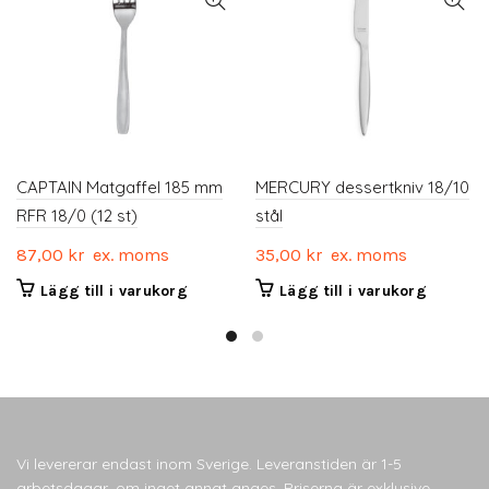
CAPTAIN Matgaffel 185 mm
MERCURY dessertkniv 18/10
RFR 18/0 (12 st)
stål
87,00
kr
ex. moms
35,00
kr
ex. moms
Lägg till i varukorg
Lägg till i varukorg
Vi levererar endast inom Sverige. Leveranstiden är 1-5
arbetsdagar, om inget annat anges. Priserna är exklusive