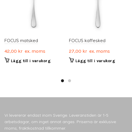
FOCUS matsked
FOCUS kaffesked
42,00
kr
ex. moms
27,00
kr
ex. moms
Lägg till i varukorg
Lägg till i varukorg
Vi levererar endast inom Sverige. Leveranstiden är 1-5
arbetsdagar, om inget annat anges. Priserna är exklusive
moms, fraktkostnad tillkommer.