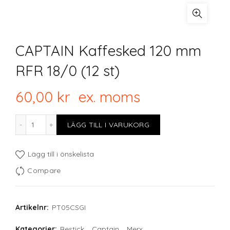
CAPTAIN Kaffesked 120 mm
RFR 18/0 (12 st)
60,00
kr
ex. moms
CAPTAIN Kaffesked 120 mm RFR 18/0 (12 st) mängd
LÄGG TILL I VARUKORG
Lägg till i önskelista
Compare
Artikelnr:
PT05CSGI
Kategorier:
Bestick
,
Captain
,
Merx