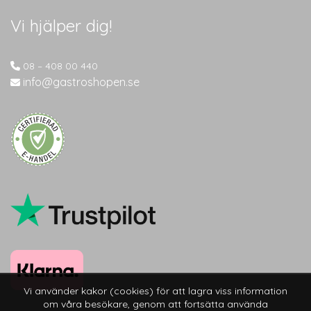
Vi hjälper dig!
08 – 408 00 440
info@gastroshopen.se
Vi använder kakor (cookies) för att lagra viss information
om våra besökare, genom att fortsätta använda