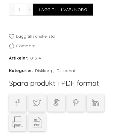
Fackindelad korg, 9 glas max D149 H270mm mängd
LÄGG TILL I VARUKORG
Lägg till i önskelista
Compare
Artikelnr:
013-4
Kategorier:
Diskkorg
,
Diskomat
Spara produkt i PDF format