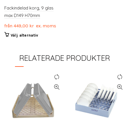
Fackindelad korg, 9 glas
max D149 H70mm
från
449,00
kr
ex. moms
Den
Välj alternativ
här
produkten
har
RELATERADE PRODUKTER
flera
varianter.
De
olika
alternativen
kan
väljas
på
produktsidan