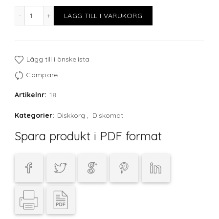
Fackindelad korg, 64 glas max D52 H70mm mängd
LÄGG TILL I VARUKORG
Lägg till i önskelista
Compare
Artikelnr:
18
Kategorier:
Diskkorg
,
Diskomat
Spara produkt i PDF format