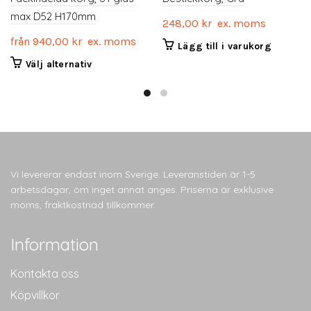
max D52 H170mm
248,00
kr
ex. moms
från
940,00
kr
ex. moms
Lägg till i varukorg
Den
Välj alternativ
här
produkten
har
flera
varianter.
De
olika
Vi levererar endast inom Sverige. Leveranstiden är 1-5
alternativen
arbetsdagar, om inget annat anges. Priserna är exklusive
kan
moms, fraktkostnad tillkommer.
väljas
på
Information
produktsidan
Kontakta oss
Köpvillkor