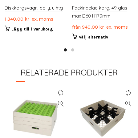
Diskkorgsvagn, dolly, u htg
Fackindelad korg, 49 glas
max D60 H170mm
1.340,00
kr
ex. moms
från
940,00
kr
ex. moms
Lägg till i varukorg
Den
Välj alternativ
här
produkten
har
flera
RELATERADE PRODUKTER
varianter.
De
olika
alternativen
kan
väljas
på
produktsidan