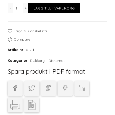
Fackindelad korg, 49 glas max D60 H120mm mängd
LÄGG TILL I VARUKORG
Lägg till i önskelista
Compare
Artikelnr:
017-1
Kategorier:
Diskkorg
,
Diskomat
Spara produkt i PDF format