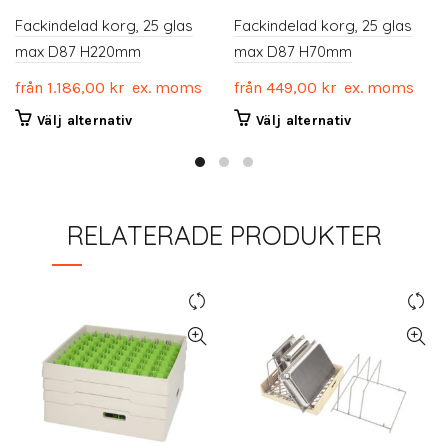
Fackindelad korg, 25 glas
Fackindelad korg, 25 glas
max D87 H220mm
max D87 H70mm
från
1.186,00
kr
ex. moms
från
449,00
kr
ex. moms
Den
Den
Välj alternativ
Välj alternativ
här
här
produkten
produkten
har
har
flera
flera
RELATERADE PRODUKTER
varianter.
varianter.
De
De
olika
olika
alternativen
alternativen
kan
kan
väljas
väljas
på
på
produktsidan
produktsidan