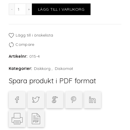
Fackindelad korg, 25 glas max D87 H270mm mängd
LÄGG TILL I VARUKORG
Lägg till i önskelista
Compare
Artikelnr:
015-4
Kategorier:
Diskkorg
,
Diskomat
Spara produkt i PDF format