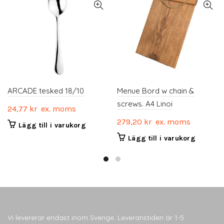
ARCADE tesked 18/10
Menue Bord w chain &
screws. A4 Linoi
24,77
kr
ex. moms
279,20
kr
ex. moms
Lägg till i varukorg
Lägg till i varukorg
Vi levererar endast inom Sverige. Leveranstiden är 1-5