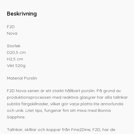
Beskrivning
F2D
Nova
Storlek
D20,5 cm
H2,5 cm
Vikt 520g
Material Porslin
F2D Nova serien är ett starkt hållbart porslin. På grund av
produktionsprocessen med reaktiva glasyrer har alla tallrikar
subtila färgskillnader, vilket gör varje platta lite annorlunda
och unik. Litet tips, fungerar fint att mixa med Bonna
Sapphire.
Tallrikar, skålar och koppar från Fine2Dine, F2D, har de