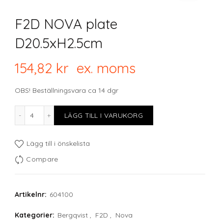
F2D NOVA plate
D20.5xH2.5cm
154,82
kr
ex. moms
OBS! Beställningsvara ca 14 dgr
F2D NOVA plate D20.5xH2.5cm mängd
LÄGG TILL I VARUKORG
Lägg till i önskelista
Compare
Artikelnr:
604100
Kategorier:
Bergqvist
,
F2D
,
Nova