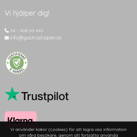
Vi hjälper dig!
08 – 408 00 440
info@gastroshopen.se
Vi använder kakor (cookies) för att lagra viss information
om våra besökare, genom att fortsätta använda