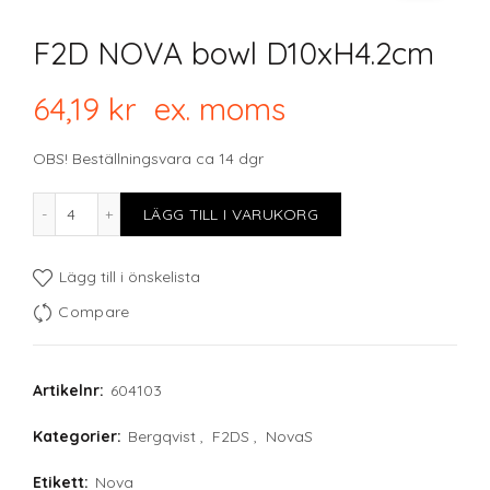
F2D NOVA bowl D10xH4.2cm
64,19
kr
ex. moms
OBS! Beställningsvara ca 14 dgr
F2D NOVA bowl D10xH4.2cm mängd
LÄGG TILL I VARUKORG
Lägg till i önskelista
Compare
Artikelnr:
604103
Kategorier:
Bergqvist
,
F2DS
,
NovaS
Etikett:
Nova