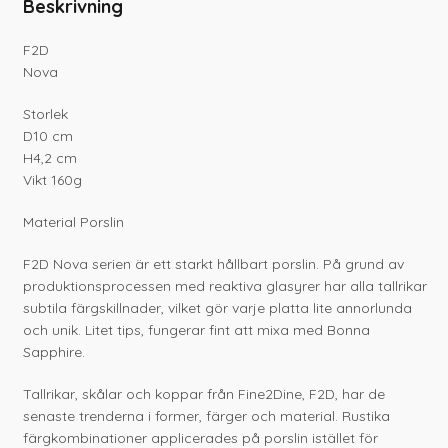
Beskrivning
F2D
Nova
Storlek
D10 cm
H4,2 cm
Vikt 160g
Material Porslin
F2D Nova serien är ett starkt hållbart porslin. På grund av
produktionsprocessen med reaktiva glasyrer har alla tallrikar
subtila färgskillnader, vilket gör varje platta lite annorlunda
och unik. Litet tips, fungerar fint att mixa med Bonna
Sapphire.
Tallrikar, skålar och koppar från Fine2Dine, F2D, har de
senaste trenderna i former, färger och material. Rustika
färgkombinationer applicerades på porslin istället för