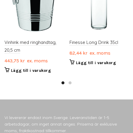
Vinhink med ringhandtag,
Finesse Long Drink 35cl
20,5 cm
82,44
kr
ex. moms
443,75
kr
ex. moms
Lägg till i varukorg
Lägg till i varukorg
Vi levererar endast inom Sverige. Leveranstiden är 1-5
arbetsdagar, om inget annat anges. Priserna är exklusive
moms, fraktkostnad tillkommer.