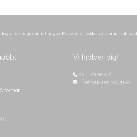
tsdagar, om inget annat anges. Priserna är exklusive moms, fraktkos
nabbt
Vi hjälper dig!
08 – 408 00 440
info@gastroshopen.se
 & formar
kter