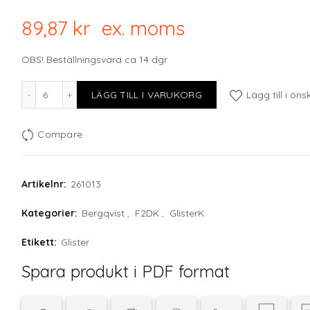
89,87
kr
ex. moms
OBS! Beställningsvara ca 14 dgr
F2D Gold GLISTER mocha saucer D12,5cm mängd
LÄGG TILL I VARUKORG
Lägg till i öns
Compare
Artikelnr:
261013
Kategorier:
Bergqvist
,
F2DK
,
GlisterK
Etikett:
Glister
Spara produkt i PDF format