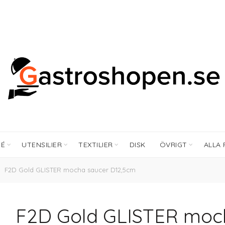
FÉ
UTENSILIER
TEXTILIER
DISK
ÖVRIGT
ALLA
F2D Gold GLISTER mocha saucer D12,5cm
F2D Gold GLISTER moc