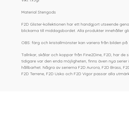
Vikt 195gr
Material Stengods
F2D Glister-kollektionen har ett handgjort utseende ge
blickarna till middagsbordet. Alla produkter innehåller glä
OBS: färg och kristallmönster kan variera från bilden på
Tallrikar, skålar och koppar från Fine2Dine, F2D, har de
tidigare var den enda möjligheten, finns även nya serier
hållbarhet. Några av serierna F2D Aurora, F2D Brass, F2
F2D Terrene, F2D Usko och F2D Vigor passar alla utmärk