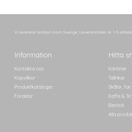
Vi levererar endast inom Sverige. Leveranstiden är 1-5 arbe
Information
Hitta s
Kontakta oss
Kantiner
Köpvillkor
Tallrikar
Produktkataloger
Skålar, fat
Fördelar
Kaffe & Te
Bestick
Alla produ