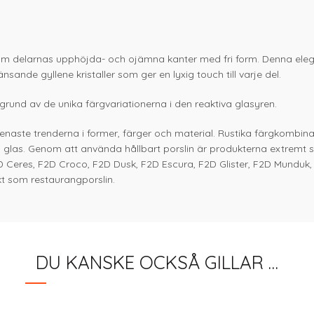
nom delarnas upphöjda- och ojämna kanter med fri form. Denna eleg
nsande gyllene kristaller som ger en lyxig touch till varje del.
 grund av de unika färgvariationerna i den reaktiva glasyren.
 senaste trenderna i former, färger och material. Rustika färgkombin
 i glas. Genom att använda hållbart porslin är produkterna extremt 
D Ceres, F2D Croco, F2D Dusk, F2D Escura, F2D Glister, F2D Munduk
t som restaurangporslin.
DU KANSKE OCKSÅ GILLAR …