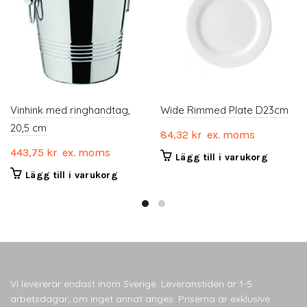
Vinhink med ringhandtag,
Wide Rimmed Plate D23cm
20,5 cm
84,32
kr
ex. moms
443,75
kr
ex. moms
Lägg till i varukorg
Lägg till i varukorg
Vi levererar endast inom Sverige. Leveranstiden är 1-5
arbetsdagar, om inget annat anges. Priserna är exklusive