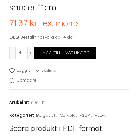
saucer 11cm
71,37
kr
ex. moms
OBS! Beställningsvara ca 14 dgr
F2D forest CURVO Mocha saucer 11cm mängd
LÄGG TILL I VARUKORG
Lägg till i önskelista
Compare
Artikelnr:
606532
Kategorier:
Bergqvist
,
CurvoK
,
F2DK
,
F2DK
Spara produkt i PDF format