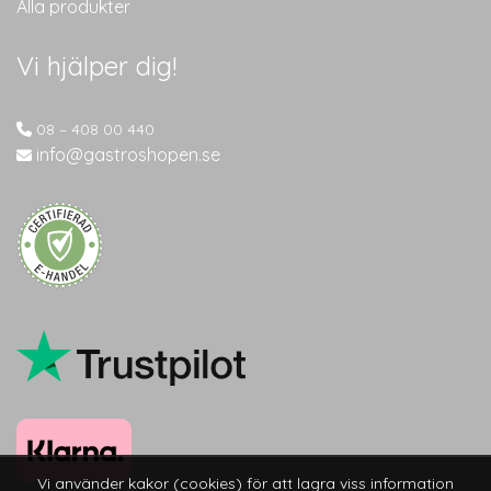
Alla produkter
Vi hjälper dig!
08 – 408 00 440
info@gastroshopen.se
Vi använder kakor (cookies) för att lagra viss information