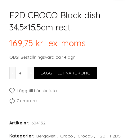
F2D CROCO Black dish
34.5×15.5cm rect.
169,75
kr
ex. moms
OBS! Beställningsvara ca 14 dgr
F2D CROCO Black dish 34.5x15.5cm rect. mängd
LÄGG TILL I VARUKORG
Lägg till i önskelista
Compare
Artikelnr:
604152
Kategorier:
Bergqvist
,
Croco
,
CrocoS
,
F2D
,
F2DS