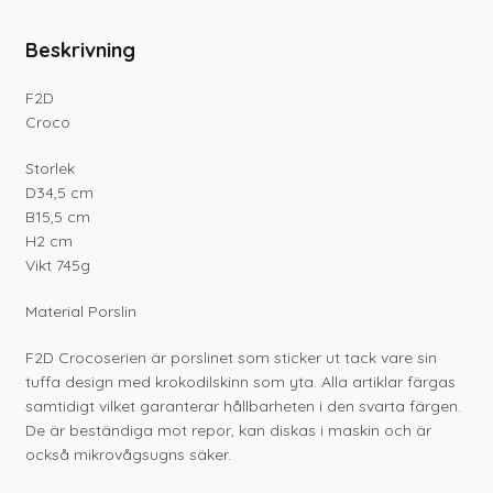
Beskrivning
F2D
Croco
Storlek
D34,5 cm
B15,5 cm
H2 cm
Vikt 745g
Material Porslin
F2D Crocoserien är porslinet som sticker ut tack vare sin
tuffa design med krokodilskinn som yta. Alla artiklar färgas
samtidigt vilket garanterar hållbarheten i den svarta färgen.
De är beständiga mot repor, kan diskas i maskin och är
också mikrovågsugns säker.