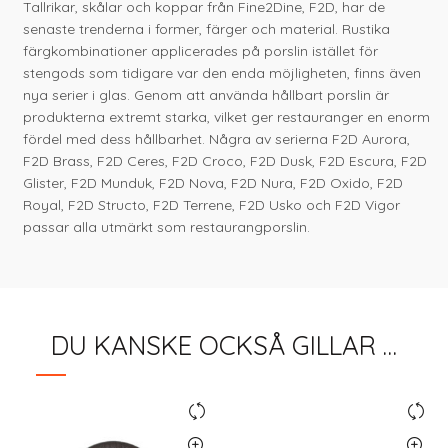
Tallrikar, skålar och koppar från Fine2Dine, F2D, har de
senaste trenderna i former, färger och material. Rustika
färgkombinationer applicerades på porslin istället för
stengods som tidigare var den enda möjligheten, finns även
nya serier i glas. Genom att använda hållbart porslin är
produkterna extremt starka, vilket ger restauranger en enorm
fördel med dess hållbarhet. Några av serierna F2D Aurora,
F2D Brass, F2D Ceres, F2D Croco, F2D Dusk, F2D Escura, F2D
Glister, F2D Munduk, F2D Nova, F2D Nura, F2D Oxido, F2D
Royal, F2D Structo, F2D Terrene, F2D Usko och F2D Vigor
passar alla utmärkt som restaurangporslin.
DU KANSKE OCKSÅ GILLAR …