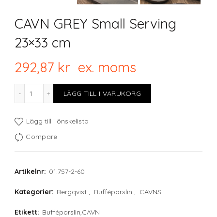
CAVN GREY Small Serving
23×33 cm
292,87
kr
ex. moms
CAVN GREY Small Serving 23x33 cm mängd
LÄGG TILL I VARUKORG
Lägg till i önskelista
Compare
Artikelnr:
01.757-2-60
Kategorier:
Bergqvist
,
Bufféporslin
,
CAVNS
Etikett:
Bufféporslin,CAVN