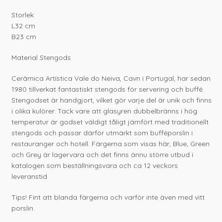
Storlek
L32 cm
B23 cm
Material Stengods
Cerâmica Artística Vale do Neiva, Cavn i Portugal, har sedan
1980 tillverkat fantastiskt stengods för servering och buffé.
Stengodset är handgjort, vilket gör varje del är unik och finns
i olika kulörer. Tack vare att glasyren dubbelbränns i hög
temperatur är godset väldigt tåligt jämfört med traditionellt
stengods och passar därför utmärkt som bufféporslin i
restauranger och hotell. Färgerna som visas här, Blue, Green
och Grey är lagervara och det finns ännu större utbud i
katalogen som beställningsvara och ca 12 veckors
leveranstid.
Tips! Fint att blanda färgerna och varför inte även med vitt
porslin.