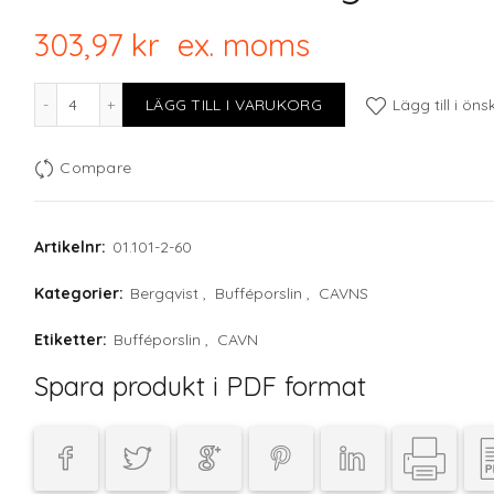
303,97
kr
ex. moms
CAVN GREY Large Rectangular Oven Plate mängd
LÄGG TILL I VARUKORG
Lägg till i öns
Compare
Artikelnr:
01.101-2-60
Kategorier:
Bergqvist
,
Bufféporslin
,
CAVNS
Etiketter:
Bufféporslin
,
CAVN
Spara produkt i PDF format