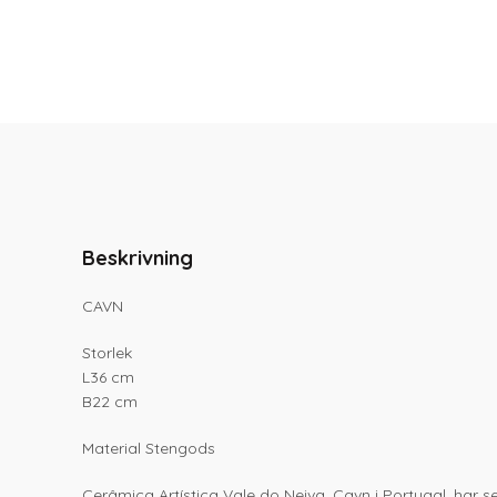
Beskrivning
CAVN
Storlek
L36 cm
B22 cm
Material Stengods
Cerâmica Artística Vale do Neiva, Cavn i Portugal, har sed