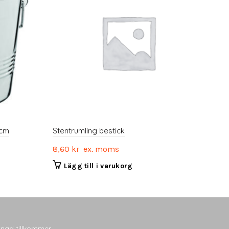
 cm
Stentrumling bestick
8,60
kr
ex. moms
Lägg till i varukorg
tnad tillkommer.