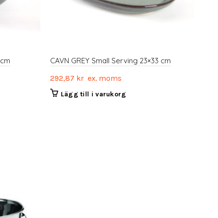
1cm
CAVN GREY Small Serving 23×33 cm
CAV
292,87
kr
ex. moms
299
Lägg till i varukorg