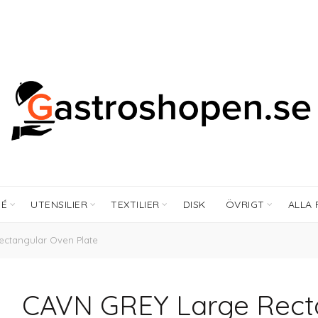
FÉ
UTENSILIER
TEXTILIER
DISK
ÖVRIGT
ALLA
ctangular Oven Plate
CAVN GREY Large Recta