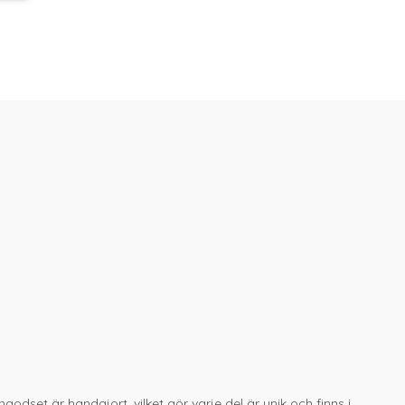
godset är handgjort, vilket gör varje del är unik och finns i