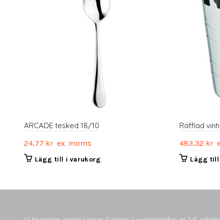
ARCADE tesked 18/10
Räfflad vinh
24,77
kr
ex. moms
483,32
kr
e
Lägg till i varukorg
Lägg til
Vi levererar endast inom Sverige. Leveranstiden är 1-5 arbe