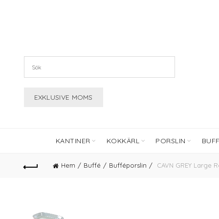
KANTINER
KOKKÄRL
PORSLIN
BUF
Hem
Buffé
Bufféporslin
CAVN GREY Large Re