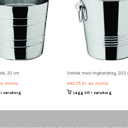
ink, 20 cm
Vinhink med ringhandtag, 20,5
x. moms
443,75
kr
ex. moms
l i varukorg
Lägg till i varukorg
tsdagar, om inget annat anges. Priserna är exklusive moms, fraktkos