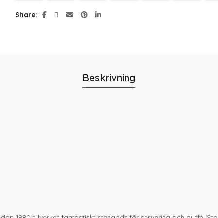
Share
Beskrivning
an 1980 tillverkat fantastiskt stengods för servering och buffé. Sten