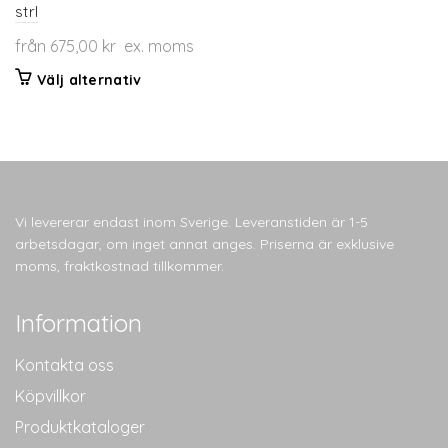
strl
från
675,00
kr
ex. moms
Den
Välj alternativ
här
produkten
har
flera
varianter.
De
Vi levererar endast inom Sverige. Leveranstiden är 1-5
olika
arbetsdagar, om inget annat anges. Priserna är exklusive
alternativen
moms, fraktkostnad tillkommer.
kan
väljas
Information
på
produktsidan
Kontakta oss
Köpvillkor
Produktkataloger